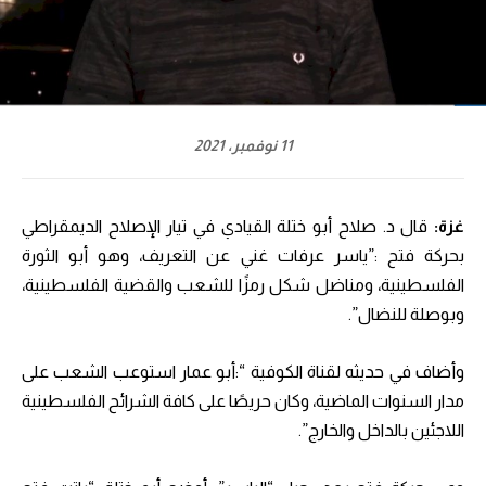
11 نوفمبر، 2021
غزة:
قال د. صلاح أبو ختلة القيادي في تيار الإصلاح الديمقراطي
بحركة فتح :”ياسر عرفات غني عن التعريف، وهو أبو الثورة
الفلسطينية، ومناضل شكل رمزًا للشعب والقضية الفلسطينية،
وبوصلة للنضال”.
وأضاف في حديثه لقناة الكوفية “:أبو عمار استوعب الشعب على
مدار السنوات الماضية، وكان حريصًا على كافة الشرائح الفلسطينية
اللاجئين بالداخل والخارج”.