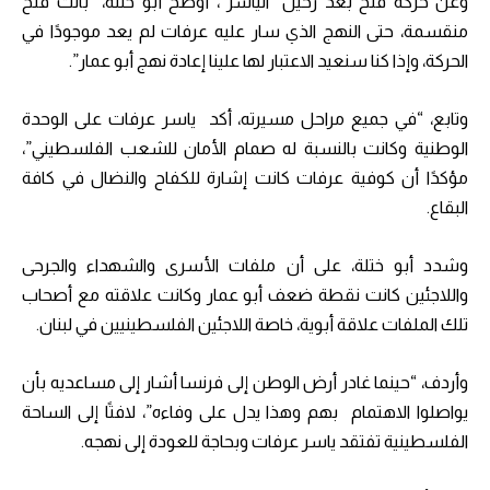
وعن حركة فتح بعد رحيل “الياسر”، أوضح أبو ختلة، “باتت فتح
منقسمة، حتى النهج الذي سار عليه عرفات لم يعد موجودًا في
الحركة، وإذا كنا سنعيد الاعتبار لها علينا إعادة نهج أبو عمار”.
وتابع، “في جميع مراحل مسيرته، أكد ياسر عرفات على الوحدة
الوطنية وكانت بالنسبة له صمام الأمان للشعب الفلسطيني”،
مؤكدًا أن كوفية عرفات كانت إشارة للكفاح والنضال في كافة
البقاع.
وشدد أبو ختلة، على أن ملفات الأسرى والشهداء والجرحى
واللاجئين كانت نقطة ضعف أبو عمار وكانت علاقته مع أصحاب
تلك الملفات علاقة أبوية، خاصة اللاجئين الفلسطينيين في لبنان.
وأردف، “حينما غادر أرض الوطن إلى فرنسا أشار إلى مساعديه بأن
يواصلوا الاهتمام بهم وهذا يدل على وفاءه”، لافتًا إلى الساحة
الفلسطينية تفتقد ياسر عرفات وبحاجة للعودة إلى نهجه.