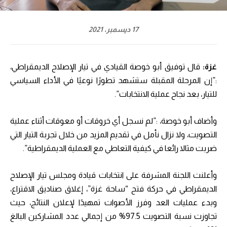
17 ديسمبر، 2021
غزة:
قال توفيق أبو خوصة القيادي في تيار الإصلاح الديمقراطي،
:”إن المرحلة المقبلة ستشهد تطورًا نوعيًا في الأداء السياسي
للتيار، بعد نجاح عملية الانتخابات”.
وأضاف أبو خوصة، :”لم نسجل أي خروقات أو معوقات أثناء عملية
التصويت، ولا نزال نأمل في تقديم المزيد من خلال تجربة التيار التي
ضربت مثالا رائعا في كيفية التعاطي مع العملية الديمقراطية”.
وأعلنت اللجنة المشرفة على انتخابات قيادة ومجلس تيار الإصلاح
الديمقراطي في حركة فتح “ساحة غزة”، إغلاق صناديق الاقتراع،
وبدء عمليات العد وفرز الأصوات تمهيدًا لإعلان النتائج، حيث
تجاوزت نسبة التصويت 97.5% من إجمالي عدد المشاركين البالغ