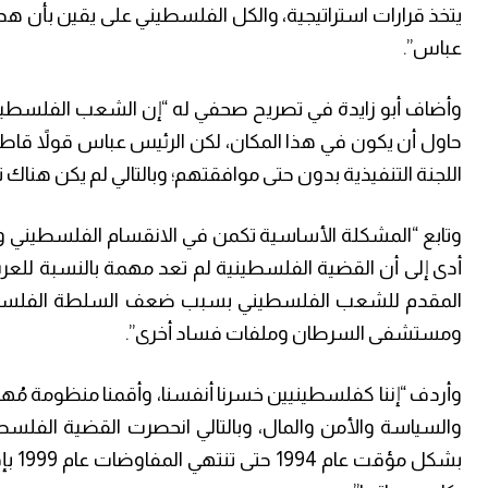
يتخذ قرارات استراتيجية، والكل الفلسطيني على يقين بأن هد
عباس”.
وأضاف أبو زايدة في تصريح صحفي له “إن الشعب الفلسطيني 
حاول أن يكون في هذا المكان، لكن الرئيس عباس قولاً قاط
اللجنة التنفيذية بدون حتى موافقتهم؛ وبالتالي لم يكن هناك 
وتابع “المشكلة الأساسية تكمن في الانقسام الفلسطيني وان
أدى إلى أن القضية الفلسطينية لم تعد مهمة بالنسبة للع
المقدم للشعب الفلسطيني بسبب ضعف السلطة الفلسطي
ومستشفى السرطان وملفات فساد أخرى”.
وأردف “إننا كفلسطينيين خسرنا أنفسنا، وأقمنا منظومة مُهي
بشكل