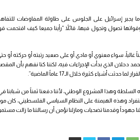
ا يجبر إسرائيل على الجلوس على طاولة المفاوضات للتفاه
واتها تصول وتجول فيها، قائلاً “رأينا جميعا كيف اقتحمت قو
اً غالياً، سواء معنوي أو مادي أو على صعيد رتبته أو حركته أو ح
مد دحلان الذي بدأت الإجراءات فيه، لكننا كنا نفهم بأن المقصو
ت أشياء كثيرة خلال الـ17 عاماً الماضية”.
لسلطة وهذا المشروع الوطني، لأننا دفعنا ثمناً من شبابنا في
استفراد وهذه الهيمنة على النظام السياسي الفلسطيني، كان موق
لنا جهوداً وقدمنا تضحيات ومازلنا نؤمن أن رسالتنا ما زالت مست