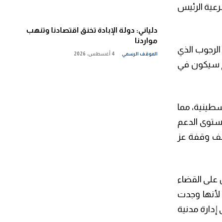
رعية الرئيس
دلياني: دولة الإبادة تخنق اقتصادنا وتنهب
مواردنا
الرجوب الذي
الموقف الرسمي
4 أغسطس، 2026
يخ سيكون في
سطينية، مما
ستوى الدعم
ف وقفة عز
 على القضاء
سة والأمن والمال، وبالتالي انحصرت القضية الفلسطينية في سلطة كان مفروض أن ينتهي دورها في عام 1999؛ لأنها وجدت
حول إلى إدارة مدنية