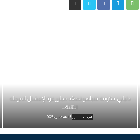
دلياني: حكومة نتنياهو تصعّد مجازر غزة لإفشال المرحلة
الثانية...
3 أغسطس، 2026
الموقف الرسمي