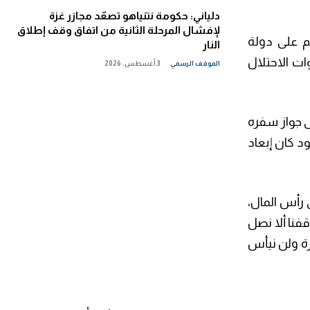
دلياني: حكومة نتنياهو تصعّد مجازر غزة
لإفشال المرحلة الثانية من اتفاق وقف إطلاق
م على دولة
النار
ات الاحتلال
الموقف الرسمي
3 أغسطس، 2026
تى جواز سفره
د كان إبعاد
 رأس المال،
فنا ألا نصل
مرة ولن نيأس