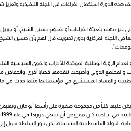
ف هذه الدورة استكمال الفراغات في اللجنة التنفيذية وتعزيز ش
غير مهتم بتعبئة الفراغات أو بقدوم حسين الشيخ، أو جبريل 
عاً في اللجنة المركزية بدون تصويت قال لهم بأن حسين الش
توقعات”.
عدام الرؤية الوطنية الموحّدة للأحزاب والقوى السياسية الفل
رب والمجتمع الدولي وأصبحت تتقدمها قضايا أخرى، وانخفاض م
نية والفساد المستشري في مؤسساتها مثلما حدث في مل
مَن عليها كلياً من مجموعة صغيرة على رأسها أبو مازن وتهيمن
والسيا
 مؤقت عام 1994 حتى تنتهي المفاوضات عام 1999 بإقامة الدولة الفلسطينية المستقلة، لكن دور السلطة ت