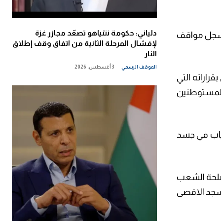
دلياني: حكومة نتنياهو تصعّد مجازر غزة
 تسجل مواقف
لإفشال المرحلة الثانية من اتفاق وقف إطلاق
النار
الموقف الرسمي
3 أغسطس، 2026
راراته التي
والمستوطنين
نياب في جسد
مصلحة الشعب
مسجد الاقصى