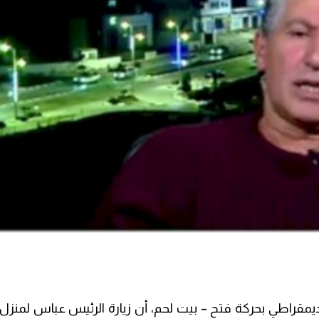
لديمقراطي بحركة فتح – بيت لحم، أن زيارة الرئيس عباس لمن