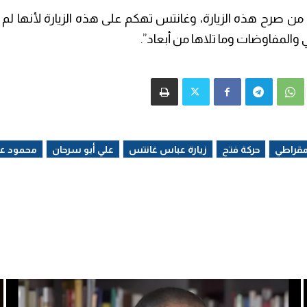
و من صرح هذه الزيارة، وغانتس تهكم على هذه الزيارة لأنها لم ت
والمفاوضات وما تلاها من أبعاد”.
يمقراطي
حركة فتح
زيارة عباس غانتس
علي أبو سرحان
محمود ع