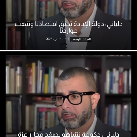
دلياني: دولة الإبادة تخنق اقتصادنا وتنهب
مواردنا
4 أغسطس، 2026
الموقف الرسمي
دلياني: حكومة نتنياهو تصعّد مجازر غزة