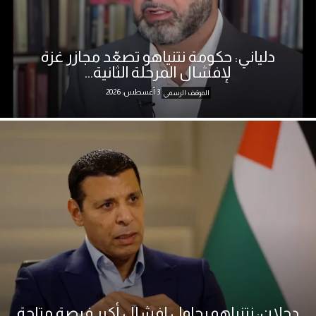
دلياني: حكومة نتنياهو تصعّد مجازر غزة
لإفشال المرحلة الثانية...
3 أغسطس، 2026
الموقف الرسمي
دحلان: نتنياهو يحاول إفشال أكبر فرصة متاحة