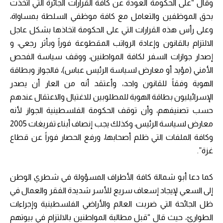
وقال “على الحكومة العودة عن كافة القرارات الجائرة التي اتخذت
بحق الموظفين والتعامل مع كافة موظفي السلطة بمساواة،
وعلى رأس هذه القرارات التي على الحكومة اتخاذها بشكل عاجل
الالتزام بالقانون وإعادة الرواتب المقطوعة فوراً وبأثر رجعي، و
إصدار جوازات السفر لكافة المواطنين، ووقف سياسة الفحص
الأمني (مؤيد أو معارض لسياسة الرئيس عباس)، فالجواز وبطاقة
الهوية وفقاً للقانون واحد، وأعتقد أنه من العار أن يصدر
الإسرائيليون بطاقة الهوية للمطلوبين للاغتيال والاعتقال عندهم
حسب تصنيفهم، وأن توقف الحكومة الفلسطينية الجواز لأنه
معارض لسياسة الرئيس، وكذلك يجب إنصاف أبناء تفريغات 2005
وكافة الملفات التي ظلم أصحابها، ورفع الحصار فوراً عن قطاع
غزة”.
كما دعا أبو شمالة كافة الأطراف المسؤولة في شطري الوطن
إلى السعي لإيجاد إسعاف سريع للأسر شديدة الفقر والعمال في
ظل الجائحة التي ضربت العالم والأراضي الفلسطينية وإجراءات
الطوارئ، حيث قال “قبل مطالبة المواطنين بالالتزام في بيوتهم