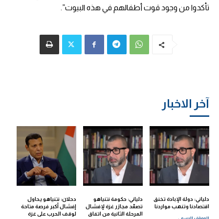
تأكدوا من وجود قوت أطفالهم في هذه البيوت”.
آخر الاخبار
دلياني: دولة الإبادة تخنق
دلياني: حكومة نتنياهو
دحلان: نتنياهو يحاول
اقتصادنا وتنهب مواردنا
تصعّد مجازر غزة لإفشال
إفشال أكبر فرصة متاحة
المرحلة الثانية من اتفاق
لوقف الحرب على غزة
الموقف الرسمي