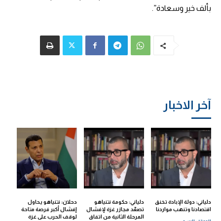
بألف خير وسعادة”.
آخر الاخبار
دلياني: دولة الإبادة تخنق
دلياني: حكومة نتنياهو
دحلان: نتنياهو يحاول
اقتصادنا وتنهب مواردنا
تصعّد مجازر غزة لإفشال
إفشال أكبر فرصة متاحة
المرحلة الثانية من اتفاق
لوقف الحرب على غزة
الموقف الرسمي