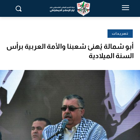
تصريحات
أبو شمالة يُهنئ شعبنا والأمة العربية برأس
السنة الميلادية