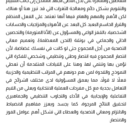
التفاصيل والمثابرة على بذل أقصى الجهد الممكن إلى جانب التقييم
والتقويم بشكل دائم ومعالجة الثغرات التي قد تبرز هنا أو هناك،
لكن الأهم والمهم والهام فيها أنها تعتمد على الفعل المنظم
والقرار الحاسم البعيد كل البعد عن الأهواء والمزاجيات والحسابات
الشخصية، بالقفز الواعي والمسؤول عن (الأنا المتورمة) والتحصين
الذاتي والجماعي في بوتقة (النحن المعظمة)، وتعميم معاني
التضحية من أجل المجموع حتى لو كانت في نفسك غضاضة، لأن
انتصار المجموع فيه انتصار وطني وتنظيمي وشخصي للفكرة التي
تؤمن بها وتنتمي لها، وهنا على القيادات المتقدمة أن تعطي
النموذج والقدوة لمن هم دونهم في المراتب التنظيمية والحزبية
فعلاً لا قولاً، مما يعمق المسؤولية لدى مختلف الشرائح في
التعامل بجدية مع كل مفردات العملية الانتخابية ويعلي من القيم
التفاعلية والإيجابية في الأداء والتجاوب التنظيمي والجماهيري
لتحقيق النتائج المرجوة، كما يجسد ويعزز مفاهيم الانضباط
والالتزام ومعاني التضحية والعطاء التي تشكل أهم عوامل الفوز
والانتصار.