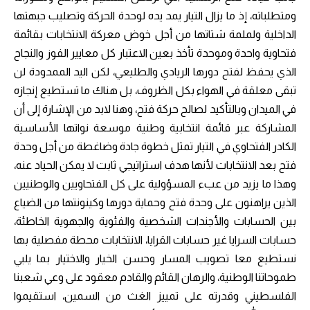
ومتطلباته، إذ ما يزال التيار يمد يده لوحدة الحركة وتصليب جبهتها
الداخلية ولملمة شتاتها من أجل خوض معركة الانتخابات بقائمة
فتحاوية واحدة وموحدة تأخذ بعين الاعتبار كل معايير الفوز والنجاح
الذي يحفظ لفتح دورها الريادي والطليعي، لكن اليد الممدودة لن
تبقى معلقة في الهواء بكل الظروف، بل هناك ما تستطيع إنجازه
في الميدان وبالتأكيد لصالح حركة فتح، وهنا لابد من الإشارة إلى أن
المشاركة عبر قائمة انتخابية وطنية موسعة نواتها الأساسية
الكادر الفتحاوي في التيار تمثل خطوة جادة وضاغطة من أجل وحدة
فتح بعد الانتخابات لأنها هدف استراتيجي ثابت لا يمكن الحياد عنه،
وهذا ما يزيد من عبء المسؤولية على كل الفتحاويين والوطنيين
الذين يراهنون على وحدة فتح وحماية دورها وكينونتها من الضياع
بين الحسابات والأجندات الشخصية والفئوية والجهوية الخاطئة،
حسابات السرايا غير حسابات القرايا، الانتخابات محطة مفصلية بها
نستطيع معا تصويب المسار وحسن الخيار والاختيار بما يلبي
طموحاتنا الوطنية، والرهان القائم والقادم معقود على وعي شعبنا
الفلسطيني وقدرته على تمييز الغث من السمين، استقيموا