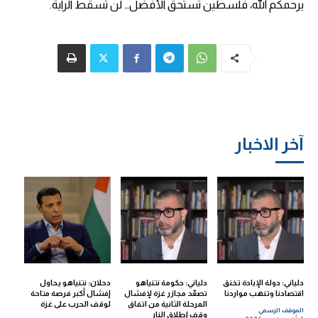
يرحمكم الله، فلسطين تستحق الأفضل… لن تسقط الراية.
آخر الاخبار
دلياني: دولة الإبادة تخنق
دلياني: حكومة نتنياهو
دحلان: نتنياهو يحاول
اقتصادنا وتنهب مواردنا
تصعّد مجازر غزة لإفشال
إفشال أكبر فرصة متاحة
المرحلة الثانية من اتفاق
لوقف الحرب على غزة
الموقف الرسمي
وقف إطلاق النار