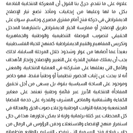
علاوة على ما تقدم، حريٌ بنا القول أن المعركة الانتخابية القادمة
بكل ما لها وعليها من إيجابيات ومآخذ تضع تيار الإصلاح
الديمقراطي في حركة فتح أمام مفترق مصيري وحاسم، سواء على
طريق الإصلاح أو ممارسة الخيار الديمقراطي باعتبارهما المدخل
الحقيقي لتصويب البوصلة التنظيمية والوطنية والجماهيرية
وتكريس المفاهيم والقيم الديمقراطية كمنهج للحياة الفلسطينية
بعيداً عما أصابها من عوار وشذوذ خلال المرحلة السابقة، لذلك
يجب أن يمتلك مفاتيح القدرة على التغيير والإصلاح وإنجاز الأهداف
والآمال التي يعلقها على مشاركته في العملية الانتخابية، والمعنى
أنه لا يبحث عن إثبات الحضور تنظيمياً أو وطنياً فقط، فهو حاضر
وموجود على الساحة السياسية بقوة، بل يسعى من أجل تحقيق
المفاجأة الانتخابية الأبرز عبر قائمةٍ وطنيةٍ تعتمد على معايير
الكفاءة والشفافية والماضي المشرف والقدرة على خدمة القضايا
المجتمعية وحماية الثوابت الوطنية وإعلاء صوت الحق والعدالة في
كل المحطات عبر كتلة برلمانية وازنة لا يمكن تجاوزها، هذا في حال
استمرار منهج الإقصاء والاستعلاء ودفن الرؤوس في الرمال من
جانب قيادة فتح الرسمية التي ترفض التسليم بالواقع وتطوراته