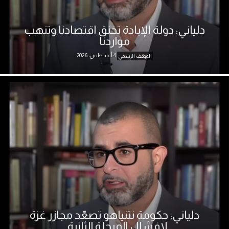
دلياني: دولة الإبادة تخنق اقتصادنا وتنهب
مواردنا
4 أغسطس، 2026
الموقف الرسمي
دلياني: حكومة نتنياهو تصعّد مجازر غزة
لإفشال المرحلة الثانية...