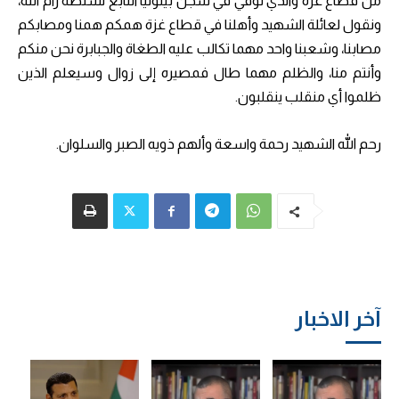
من قطاع غزة والذي توفي في سجن بيتونيا التابع لسلطة رام الله،
ونقول لعائلة الشهيد وأهلنا في قطاع غزة همكم همنا ومصابكم
مصابنا، وشعبنا واحد مهما تكالب عليه الطغاة والجبابرة نحن منكم
وأنتم منا، والظلم مهما طال فمصيره إلى زوال وسيعلم الذين
ظلموا أي منقلب ينقلبون.
رحم الله الشهيد رحمة واسعة وألهم ذويه الصبر والسلوان.
آخر الاخبار