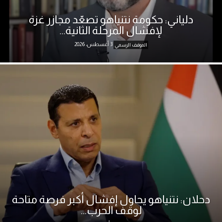
دلياني: حكومة نتنياهو تصعّد مجازر غزة
لإفشال المرحلة الثانية...
3 أغسطس، 2026
الموقف الرسمي
دحلان: نتنياهو يحاول إفشال أكبر فرصة متاحة
لوقف الحرب...