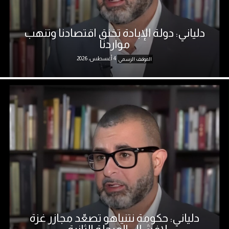
دلياني: دولة الإبادة تخنق اقتصادنا وتنهب
مواردنا
4 أغسطس، 2026
الموقف الرسمي
دلياني: حكومة نتنياهو تصعّد مجازر غزة