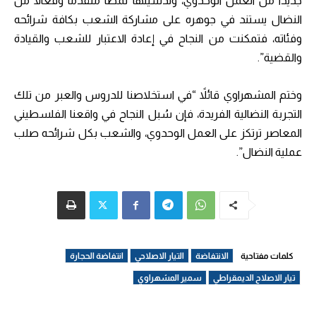
جديداً من العمل الوحدوي، وتدشينها نمطاً متقدماً وفعالاً من
النضال يستند في جوهره على مشاركة الشعب بكافة شرائحه
وفئاته، فتمكنت من النجاح في إعادة الاعتبار للشعب والقيادة
والقضية”.
وختم المشهراوي قائلاً “في استخلاصنا للدروس والعبر من تلك
التجربة النضالية الفريدة، فإن سُبل النجاح في واقعنا الفلسطيني
المعاصر ترتكز على العمل الوحدوي، والشعب بكل شرائحه صلب
عملية النضال”.
كلمات مفتاحية
الانتفاضة
التيار الاصلاحي
انتفاضة الحجارة
تيار الاصلاح الديمقراطي
سمير المشهراوي