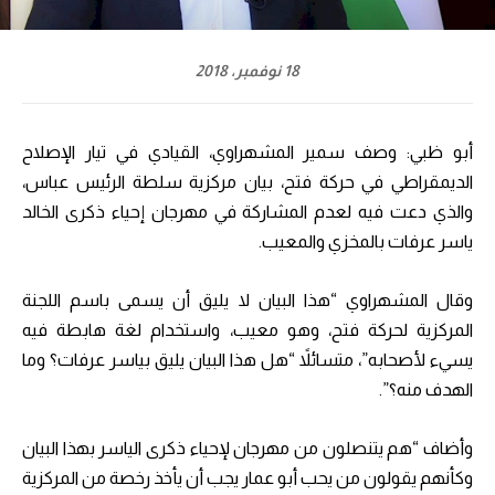
18 نوفمبر، 2018
أبو ظبي: وصف سمير المشهراوي، القيادي في تيار الإصلاح
الديمقراطي في حركة فتح، بيان مركزية سلطة الرئيس عباس،
والذي دعت فيه لعدم المشاركة في مهرجان إحياء ذكرى الخالد
ياسر عرفات بالمخزي والمعيب.
وقال المشهراوي “هذا البيان لا يليق أن يسمى باسم اللجنة
المركزية لحركة فتح، وهو معيب، واستخدام لغة هابطة فيه
يسيء لأصحابه”، متسائلاً “هل هذا البيان يليق بياسر عرفات؟ وما
الهدف منه؟”.
وأضاف “هم يتنصلون من مهرجان لإحياء ذكرى الياسر بهذا البيان
وكأنهم يقولون من يحب أبو عمار يجب أن يأخذ رخصة من المركزية