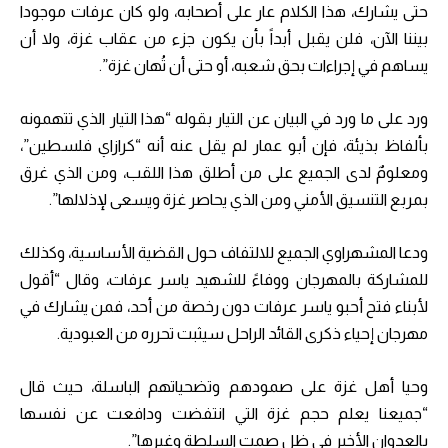
حتى يشارك، هذا الكلام عار على أصحابه، ولو كان عرفات موجودا
بيننا الآن، فلن يقبل أبداً بأن يكون جزء من عقاب غزة، ولا أن
يساهم في إجراءات بحق شعبه، أو حتى أن تُهان غزة”.
ورد على ما ورد في البيان عن التيار بقوله “هذا التيار الذي تتهمونه
بألفاظ بذيئة، فإن أبو عمار لم يقل عنه أنه “كرازاي فلسطين”،
ومعلومٌ لدى الجميع على من أطلق هذا اللقب، ومن الذي غرق
بمربع التنسيق الأمني ومن الذي يحاصر غزة ويسعى لإذلالها”.
ودعا المشهراوي الجميع للالتفاف حول القضية الأساسية، وكذلك
للمشاركة بالمهرجان ووفاءً للشهيد ياسر عرفات، وقال “أقول
لأبناء فتح أحبو ياسر عرفات دون رخصة من أحد، فمن يشارك في
مهرجان إحياء ذكرى القائد الراحل سيثبت تحرره من العبودية.
وحيا أهل غزة على صمودهم وتضحياتهم الباسلة، حيث قال
“جميعنا يعلم حجم غزة التي انتفضت ودافعت عن نفسها
بالعدوان الأخير في ظل صمت السلطة وغيرها”.