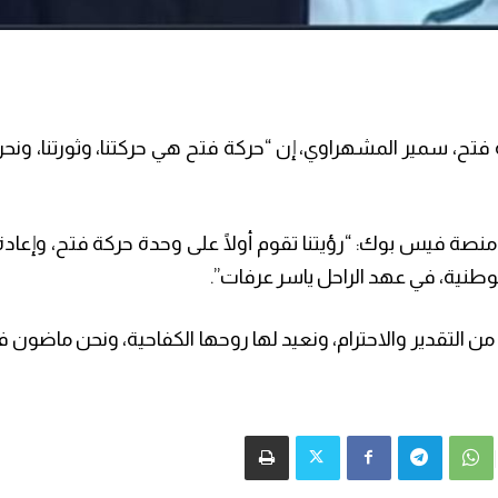
 فتح، سمير المشهراوي، إن “حركة فتح هي حركتنا، وثورتنا، و
 فيس بوك: “رؤيتنا تقوم أولًا على وحدة حركة فتح، وإعادة ال
الوطنية، في عهد الراحل ياسر عرفات”.
 التقدير والاحترام، ونعيد لها روحها الكفاحية، ونحن ماضون 