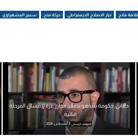
لاقة فاتح
تيار الاصلاح الديمقراطي
حركة فتح
سمير المشهراوي
دلياني: حكومة نتنياهو تصعّد مجازر غزة لإفشال المرحلة
الثانية...
3 أغسطس، 2026
الموقف الرسمي