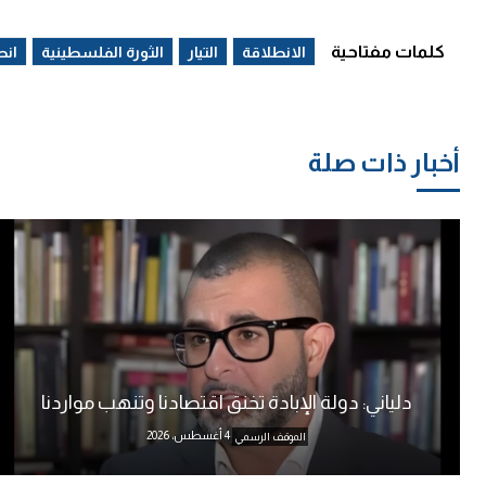
كلمات مفتاحية
الانطلاقة
التيار
الثورة الفلسطينية
انط
أخبار ذات صلة
دلياني: دولة الإبادة تخنق اقتصادنا وتنهب مواردنا
4 أغسطس، 2026
الموقف الرسمي