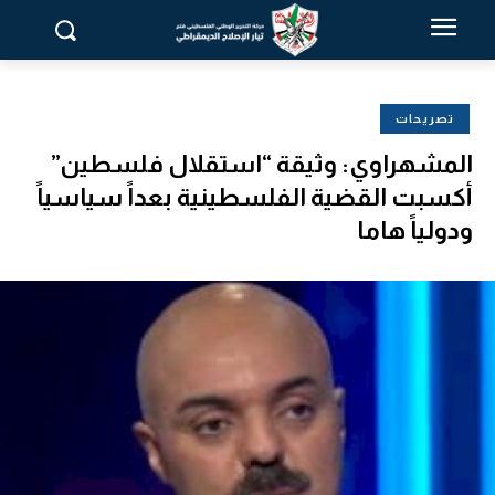
تصريحات
المشهراوي: وثيقة “استقلال فلسطين”
أكسبت القضية الفلسطينية بعداً سياسياً
ودولياً هاما