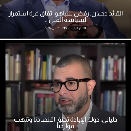
القائد دحلان: رفض نتنياهو اتفاق غزة استمرار
لسياسة القتل...
9 أغسطس، 2026
الاخبار الرئيسية
دلياني: دولة الإبادة تخنق اقتصادنا وتنهب
مواردنا