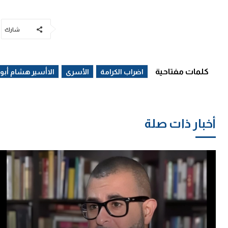
شارك
كلمات مفتاحية
اضراب الكرامة
الأسرى
الاأسير هشام أب
أخبار ذات صلة