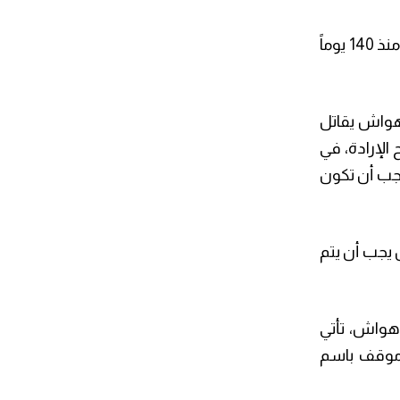
قال علي أبو سرحان الناطق باسم تيار الإصلاح الديمقراطي في حركة فتح:” وضع الأسير المضرب عن الطعام منذ 140 يوماً
سير أبو هواش يقاتل
الإرادة، في
يجب أن تكون
يجب أن يتم
 هواش، تأتي
 موقف باسم