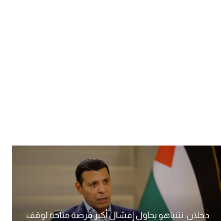
دحلان: نتنياهو يحاول إفشال أكبر فرصة متاحة لوقف