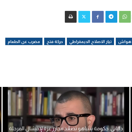
و هواش
تيار الاصلاح الديمقراطي
حركة فتح
مضرب عن الطعام
دلياني: حكومة نتنياهو تصعّد مجازر غزة لإفشال المرحلة