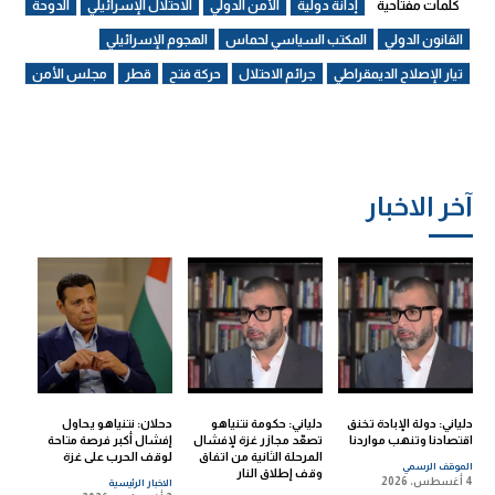
كلمات مفتاحية
إدانة دولية
الأمن الدولي
الاحتلال الإسرائيلي
الدوحة
القانون الدولي
المكتب السياسي لحماس
الهجوم الإسرائيلي
تيار الإصلاح الديمقراطي
جرائم الاحتلال
حركة فتح
قطر
مجلس الأمن
آخر الاخبار
دلياني: دولة الإبادة تخنق
دلياني: حكومة نتنياهو
دحلان: نتنياهو يحاول
اقتصادنا وتنهب مواردنا
تصعّد مجازر غزة لإفشال
إفشال أكبر فرصة متاحة
المرحلة الثانية من اتفاق
لوقف الحرب على غزة
الموقف الرسمي
وقف إطلاق النار
4 أغسطس، 2026
الاخبار الرئيسية