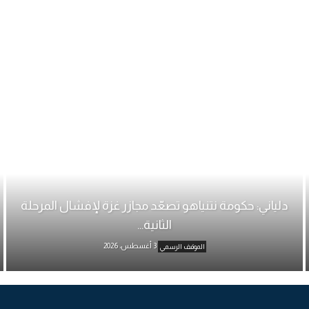
دلياني: حكومة نتنياهو تصعّد مجازر غزة لإفشال المرحلة
الثانية...
3 أغسطس، 2026
الموقف الرسمي