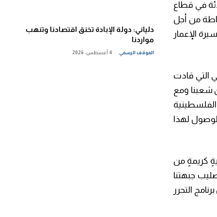
دئة في قطاع
اطة من أجل
دلياني: دولة الإبادة تخنق اقتصادنا وتنهب
يرة الإعمار
مواردنا
الموقف الرسمي
4 أغسطس، 2026
ي التي قادت
ى شعبنا ومع
 الفلسطينية
الوصول لهذا
ٍ كريمةٍ من
صليب جبهتنا
نامج التحرر