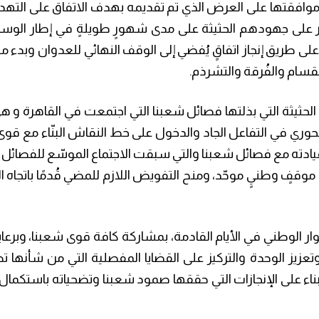
 موافقتها على العرض الذي تم تقديمه بهدف الاتفاق على الته
 على جهودهم الحثيثة على مدى شهورٍ طويلةٍ في إطار الوس
طريق إنجاز اتفاقٍ يُفضي إلى الوقف النهائي للعدوان وبدء مس
قسام والفُرقة والتشرذم.
الحثيثة التي بذلتها فصائل شعبنا التي اجتمعت في القاهرة و ه
المحوري في التفاعل الجاد والدخول على خط النقاش البنّاء مع قو
 قيادته مع فصائل شعبنا والتي سبقت الاجتماع الموسّع للفصائل
 موقفٍ وطنيٍ موحّد، ومنح التفويض اللازم للمضي قُدمًا باتجاه 
ار الوطني في الأيام القادمة، بمشاركة كافة قوى شعبنا، وبرعاية
عزيز الوحدة والتركيز على القضايا المفصلية التي من شأنها ت
ناء على الإنجازات التي حققها صمود شعبنا وتضحياته باستكمال بر