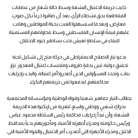
جاءت جريمة الاغتيال البشعة وسط حالة سُعارٍ من عصابات
المقاطعة بحق نشطاء الرأي، بعد أن ضاقوا ذرعاً بكل صوتٍ
معارض، وبعدما استسهلوا العبث بحياة المواطنين وهانت
عليهم قيمةً الإنسان الفلسطيني وسط محاولاتهم المستميتة
للبقاء في سلطةٍ تعيش تحت بساطير جنود الاحتلال.
يدعو تيار الاصلاح الديمقراطي في حركة فتح إلى تشكيل لجنة
تحقيقٍ دولية، تبين بدقةٍ ظروف وملابسات اغتيال المغدور نزار
بنات، وتحدد المسؤولين الذين أصدروا أمر اغتياله، والبدء بإجراءات
محاكمتهم، ليدفعوا ثمن جريمتهم النكراء.
يطالب التيار جماهير شعبنا وقواه الوطنية ومؤسساته المجتمعية
بحراكٍ شعبيٍ ووطنيٍ واسع، لتعرية من ارتكبوا هذه الجريمة
البشعة، وأن تبدأ إجراءات محاكمة رئيس السلطة محمود عباس
ورئيس حكومته ومدراء أجهزته الأمنية، ومأجوريهم بدءاً بمحافظ
الخليل ومدراء الأجهزة التي أصدرت أمر الاغتيال والقوة الأمنية التي