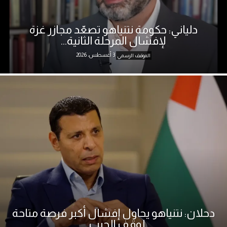
دلياني: حكومة نتنياهو تصعّد مجازر غزة
لإفشال المرحلة الثانية...
3 أغسطس، 2026
الموقف الرسمي
دحلان: نتنياهو يحاول إفشال أكبر فرصة متاحة
لوقف الحرب...