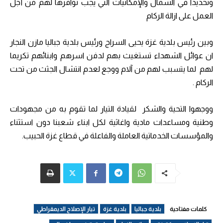
وتحديداً في الشمال والإمكانيات التي يجب توافرها لهم من أجل
العمل على ازالة الركام
وبين رئيس بلدية غزة يحيى السراج ورئيس بلدية جباليا مازن النجار
ان عوائل الشهداء تستغيث بهم لدفن اسرهم وابنائهم تكريما
لهم لما يتسبب لهم من آلام ووجع لعدم انتشال الجثث من تحت
الركام .
ووجهوا التحية والشكر لقيادة التيار لما تقوم به من مجهودات
وطنية ومساعدات مادية واغاثية لكل ابناء شعبنا دون استثناء
والمؤسسات الخدماتية العاملة والفاعلة في قطاع غزة الحبيب.
كلمات مفتاحية
بلدية جباليا
بلدية غزة
تيار الإصلاح الديمقراطي