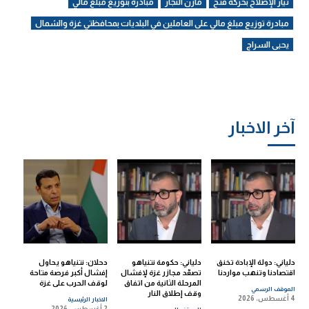
تيار الإصلاح بحركة فتح
مازن النجار
مبادرة بتوزيع مبلغ مالي
مبادرة توزيع مبلغ مالي على العاملين في البلديات بمحافظتي غزة والشمال
يحيى السراج
آخر الاخبار
دلياني: دولة الإبادة تخنق
دلياني: حكومة نتنياهو
دحلان: نتنياهو يحاول
اقتصادنا وتنهب مواردنا
تصعّد مجازر غزة لإفشال
إفشال أكبر فرصة متاحة
المرحلة الثانية من اتفاق
لوقف الحرب على غزة
الموقف الرسمي
وقف إطلاق النار
4 أغسطس، 2026
الاخبار الرئيسية
2 أغسطس، 2026