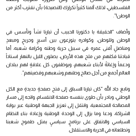
الفلسطيني، لذلك آلمنا كثيراً تكرارك (النصيحة) بأن نقترب أكثر من
الوطن!”.
وأضاف “الحقيقة يا دكتورنا الحبيب أن تيارنا نشأ وتأسس في
الوطن وللوطن، وكوادره يتوزعون بين أسيرٍ وجريحٍ ومبعدٍ
ومناضلٍ أفنى عمره في سبيل حرية وطنه وكرامة شعبه، أما
قيادتنا فكلهم من ملح هذه الأرض، يصلون الليل بالنهار اسناداً
ودعماً وإغاثةً لأبناء شعبهم، ويوظفون كل علاقةٍ لهم ببلدان
العالم أجمع من أجل صالح وطنهم وشعبهم وقضيتهم”.
وتابع جاد الله “كان تيارنا السباق إلى فتح صفحةٍ جديدةٍ مع الكل
الوطني، وبادر بأن طوى بنفسه صفحة الانقسام، واتجه إلى مسار
المصالحة المجتمعية، وانتقل إلى تعزيز الجبهة الوطنية عبر بوابة
الشراكة، ودعا وما يزال إلى الوحدة الوطنية وإعادة بناء النظام
السياسي والاتفاق على برنامجٍ سياسيٍ يمثل طموح شعبنا
وتطلعاته في الحرية والاستقلال.