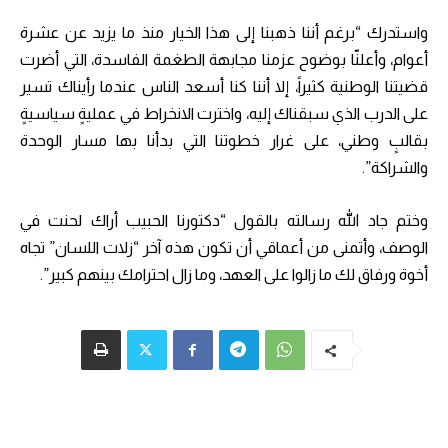
واستدرك “برغم أننا ذهبنا إلى هذا الخيار منذ ما يزيد عن عشرة
أعوام، وأعلنّا بوضوح عزمنا مجابهة الطغمة الفاسدة، التي أضرت
قضيتنا الوطنية كثيراً، إلا أننا كنا أسعد الناس عندما رأيناك تسير
على الدرب الذي سبقناك إليه، واخترت الانخراط في عمليةٍ سياسيةٍ
بقالبٍ وطني، على غرار خطوتنا التي بدأنا بها مسار الوحدة
والشراكة”.
وختم جاد الله رسالته بالقول “دكتورنا الحبيب أراك لحنت في
الوصف، وأتمنى من أعماقي أن تكون هذه آخر “زلات اللسان” تجاه
أخوة ورفاق لك ما زالوا على العهد، وما زال احترامك بينهم كبير”.