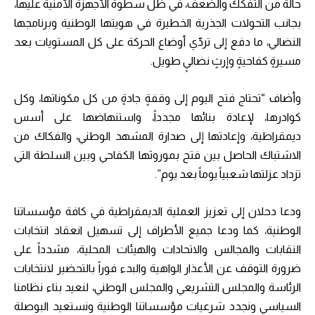
حالة من التفكك والضعف، في ظل سطوة الأجهزة الأمنية عليها،
بجانب التحولات الجذرية الخطيرة في هويتها الوطنية وبرنامجها
النضالي، ما دفع إلى تردّي أوضاع الحركة على كل المستويات بعد
مسيرةٍ كفاحيةٍ وإرثٍ نضاليٍ طويل.
وأضاف “تحتاج فتح اليوم إلى وقفةٍ جادةٍ من كل مكوناتها، وكل
كوادرها، لإعادة بنائها مجدداً، واستنهاضها على أسس
ديمقراطية، وإعادتها إلى صدارة المشهد الوطني، والفكاك من
الاشتباك الحاصل بين فتح بموروثها الكفاحي وبين السلطة التي
تزداد عزلتها شعبياً يوماً بعد يوم”.
ودعا دحلان إلى تعزيز العملية الديمقراطية في كافة مؤسساتنا
الوطنية، كما ودعا جميع الأطراف إلى تسهيل انعقاد انتخابات
النقابات والمجالس والاتحادات والهيئات المحلية، مشدداً على
ضرورة التوقف عن الأعذار الواهية والبدء فوراً بالتحضير لانتخابات
الرئاسة والمجلس التشريعي والمجلس الوطني، لنعيد بناء نظامنا
السياسي ونجدد شرعيات مؤسساتنا الوطنية ونستعيد البوصلة