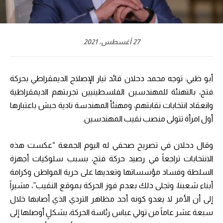
27 أغسطس، 2021
أبو ظبي: توجه محمد دحلان قائد تيار الإصلاح الديمقراطي بحركة
فتج، بالتهنئة للمهندسين الفلسطينيين تجربتهم الديمقراطية
وانعقاد انتخابات نقابتهم، ومهنئأ المهندسة نادية حبش باعتبارها
أول امرأة تتولى منصب نقيب المهندسين.
وقال دحلان في تصريح صحفي له اليوم الجمعة “عكست هذه
الانتخابات تراجعاً في رصيد حركة فتح، بسبب سلوكيات أجهزة
السلطة وفساد مؤسساتها وتعديها على حرية المواطن وكرامة
أبناء شعبنا، وتجلى ذلك بعدم فوز الحركة بموقع النقيب”، مشيراً
إلى أن الأمر لا يعدو كونه أحد مظاهر التردي الذي أصابها خلال
سبعة عشر عاماً من تولي عباس رئاسة الحركة، بشكلٍ أوصلها إلى