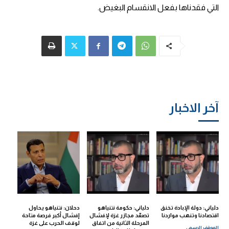
التي فقدناها بفعل الانقسام البغيض.
آخر الاخبار
دلياني: دولة الإبادة تخنق
دلياني: حكومة نتنياهو
دحلان: نتنياهو يحاول
اقتصادنا وتنهب مواردنا
تصعّد مجازر غزة لإفشال
إفشال أكبر فرصة متاحة
المرحلة الثانية من اتفاق
لوقف الحرب على غزة
الموقف الرسمي