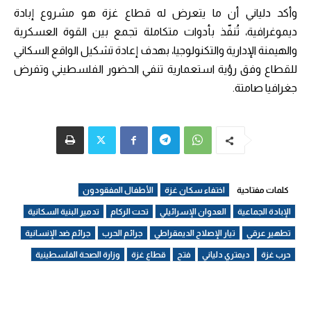
وأكد دلياني أن ما يتعرض له قطاع غزة هو مشروع إبادة
ديموغرافية، تُنفّذ بأدوات متكاملة تجمع بين القوة العسكرية
والهيمنة الإدارية والتكنولوجيا، بهدف إعادة تشكيل الواقع السكاني
للقطاع وفق رؤية استعمارية تنفي الحضور الفلسطيني وتفرض
جغرافيا صامتة.
كلمات مفتاحية
اختفاء سكان غزة
الأطفال المفقودون
الإبادة الجماعية
العدوان الإسرائيلي
تحت الركام
تدمير البنية السكانية
تطهير عرقي
تيار الإصلاح الديمقراطي
جرائم الحرب
جرائم ضد الإنسانية
حرب غزة
ديمتري دلياني
فتح
قطاع غزة
وزارة الصحة الفلسطينية