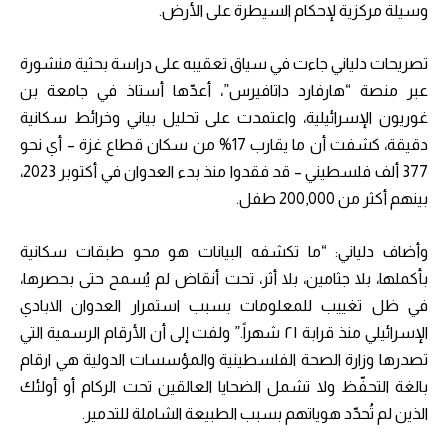
وسيلة مركزية لإحكام السيطرة على الأرض.
تصريحات دلياني جاءت في سياق تعقيبه على دراسة بحثية منشورة
عبر منصة “هارفارد داتافيرس”، أعدّها أستاذ في جامعة بن
غوريون الإسرائيلية، واعتمدت على تحليل بياني وخرائط سكانية
دقيقة، كشفت أن ما يقارب 17% من سكان قطاع غزة – أي نحو
377 ألف فلسطيني – قد فقدوا منذ بدء العدوان في أكتوبر 2023،
بينهم أكثر من 200,000 طفل.
وأضاف دلياني: “ما تكشفه البيانات هو محو طبقات سكانية
بأكملها، بلا جثامين، بلا أثر، تحت أنقاض لم يُسمح حتى بحصرها،
في ظل تغييب للمعلومات بسبب استمرار العدوان الابادي
الإسرائيلي منذ قرابة ٢١ شهراً.” ولفت إلى أن الأرقام الرسمية التي
تصدرها وزارة الصحة الفلسطينية والمؤسسات الدولية هي ارقام
بالغة التحفّظ ولا تشمل الضحايا العالقين تحت الركام أو أولئك
الذين لم تُحدّد هوياتهم بسبب الطبيعة الشاملة للتدمير.