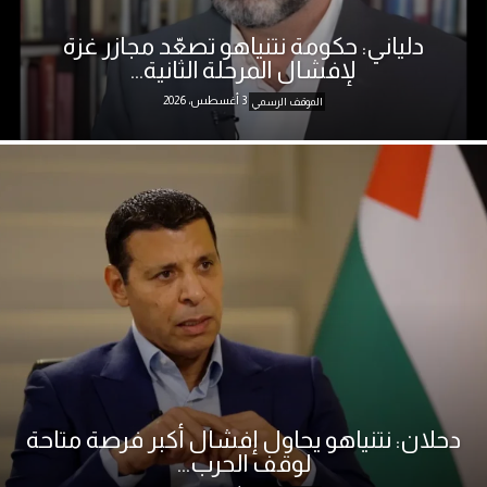
دلياني: حكومة نتنياهو تصعّد مجازر غزة
لإفشال المرحلة الثانية...
3 أغسطس، 2026
الموقف الرسمي
دحلان: نتنياهو يحاول إفشال أكبر فرصة متاحة
لوقف الحرب...