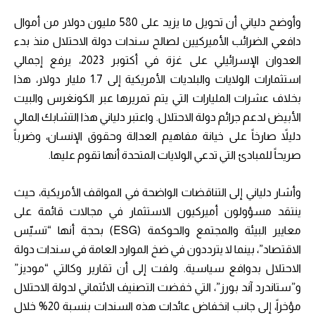
وأوضح دلياني أن تحويل ما يزيد على 580 مليون دولار من أموال
دافعي الضرائب الأميركيين لصالح سندات دولة الاحتلال منذ بدء
العدوان الإسرائيلي على غزة في أكتوبر 2023، يرفع إجمالي
استثمارات الولايات والبلديات الأمريكية إلى 1.7 مليار دولار، هذا
بخلاف عشرات المليارات التي يتم تمريرها عبر الكونغرس والبيت
الأبيض لدعم جرائم دولة الاحتلال. واعتبر دلياني هذا التشابك المالي
دليلاً صارخاً على خيانة مفاهيم العدالة وحقوق الإنسان، وضرباً
صريحاً للمبادئ التي تدعي الولايات المتحدة أنها تقوم عليها.
وأشار دلياني إلى التناقضات الواضحة في المواقف الأمريكية، حيث
ينتقد مسؤولون أميركيون الاستثمار في مجالات قائمة على
معايير البيئة والمجتمع والحوكمة (ESG) بحجة أنها “تسيّس
الاقتصاد”، بينما لا يترددون في ضخ الموارد العامة في سندات دولة
الاحتلال بدوافع سياسية. ولفت إلى أن تقارير وكالتي “موديز”
و”ستاندرد آند بورز”، التي خفضت التصنيف الائتماني لدولة الاحتلال
مؤخراً، إلى جانب انخفاض عائدات هذه السندات بنسبة 20% خلال