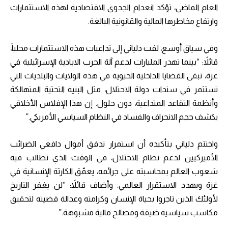
العام الماضي، تؤكد انعدام الجدوى الاقتصادية لهذه الاستثمارات
وارتفاع مخاطرها المالية والقانونية البالغة.
وفي سياق أوسع، لفت دلياني إلى تداعيات هذه الاستثمارات محلياً،
قائلاً: “بينما تهدر المليارات لدعم آلة الحرب الابادية الإسرائيلية في
غزة، تبقى القضايا الداخلية الحيوية في هذه الولايات والبلديات التي
تستثمر في سندات دولة الاحتلال، مثل البنية التحتية المتهالكة
وأنظمة التقاعد المتداعية، دون حلول. إن هذا الإفلاس الأخلاقي
يكشف حجم الانحراف والفساد في النظام السياسي الأمريكي.”
واختتم دلياني بتأكيده أن استمرار تدفق أموال دافعي الضرائب
الأميركيين لدعم نظام الاحتلال، في الوقت الذي تطالب فيه
شعوب العالم بمحاسبته على جرائمه، يعمّق الكارثة الإنسانية في
غزة ويهدد الاستقرار العالمي. وأضاف قائلاً: “لن يغفر التاريخ
لأولئك الذين تاجروا بحياة الإنسان وكرامته وعدالة قضيته لتحقيق
مكاسب سياسية ضيقة ومصالح مالية مشبوهة.”