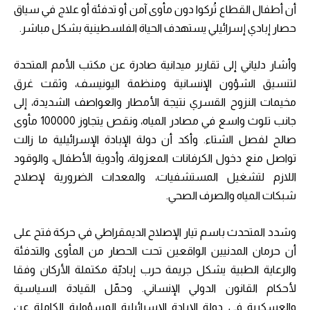
أن أطفال القطاع تُركوا دون مأوى آمن أو تدفئة أو علاج في سياق
حصار إبادي إسرائيلي يستهدف الحياة الفلسطينية بشكل مباشر.
وأشار دلياني إلى تقارير ميدانية صادرة عن مكتب الأمم المتحدة
لتنسيق الشؤون الإنسانية ومنظمة اليونيسف، وثقت غرق
مخيمات النزوح القسري نتيجة الأمطار والعواصف الشديدة، إلى
جانب تلوث واسع في مصادر المياه، ونقص يتجاوز 100000 مأوى
صالح لفصل الشتاء. وأكد أن دولة الإبادة الإسرائيلية ما زالت
تواصل منع دخول الكرفانات المعزولة، وأدوية الأطفال، والوقود
اللازم لتشغيل المستشفيات، والمعدات الضرورية لإصلاح
شبكات المياه والصرف الصحي.
وشدد المتحدث باسم تيار الإصلاح الديمقراطي في حركة فتح على
أن حرمان المدنيين الواقعين تحت الحصار من المأوى والتدفئة
والرعاية الطبية يشكل جريمة حرب إباديّة مكتملة الأركان وفقا
لأحكام القانون الدولي الإنساني. وحمّل القيادة السياسية
والعسكرية في دولة الإبادة الإسرائيلية المسؤولية الكاملة عن