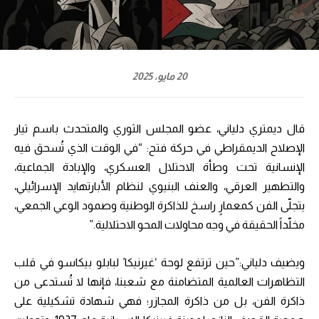
20 مايو، 2025
قال ديمتري دلياني، عضو المجلس الثوري والمتحدث باسم تيار
الإصلاح الديمقراطي في حركة فتح: “في الوقت الذي تُسحق فيه
الإنسانية تحت وطأة الاحتلال العسكري، والإبادة الجماعية،
والتطهير العرقي، والعنف البنيوي لنظام الأبارتهايد الإسرائيلي،
يتجلّى الفن كمعمارٍ راسخ للذاكرة الوطنية وصمود الوعي الجمعي،
مخلّداً الحقيقة في وجه محاولات المحو الاحتلالية.”
ويضيف دلياني:”حين ترتفع لوحة ‘غيرنيكا’ لبابلو بيكاسو في قلب
التظاهرات العالمية المتضامنة مع شعبنا، فإنها لا تُستدعى من
ذاكرة الفن، بل من ذاكرة المجازر؛ فهي شهادة تشكيلية على