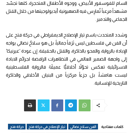
السام للفوسفور الأبيض، ووجوه الأطفال المتحجرة، كلها تجسّد
مشهداً مرعباً تُمارِس فيه الصهيونية أيديولوجيتها من خلال القتل
الجماعي والتدمير.
وشدد المتحدث باسم تيار الإصلاح الديمقراطي في حركة فتح على
أن الفن في فلسطين ليس تَرَفاً جمالياً، بل هو سلاحٌ نضالي يواجه
الإبادة بالرواية، والمحو بالذاكرة، والقتل بالحقيقة. إن عودة ‘غيرنيكا’
إلى واجهة الضمير العالمي في التظاهرات الرافضة لجرائم الابادة
الاسرائيلية تعكس تحوّلاً أخلاقيًّا عميقًا؛ فالرواية الفلسطينية
ليست هامشاً، بل جزءاً مركزياً من البنيان الأخلاقي والذاكرة
التاريخية للإنسانية.
كلمات مفتاحية
الفن سلاح نضالي
تيار الإصلاح في حركة فتح
حركة فتح