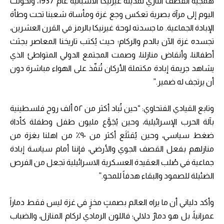
همجية القصف النازي لمدينة غيرنيكا الاسبانية عام 1937، وتحولت
اليوم إلى مرآة بصرية تعكس وجع غزة ومأساة شعبنا تحت وطأة
الإبادة الجماعية. ما جسدته لوحة غيرنيكا بالرمز في القرن العشرين،
تجسده غزة الآن بالدم والركام؛ حيث يُكتب تاريخنا المعاصر بجثث
أطفالنا، وأنقاض منازلنا، وصمت المجتمع الدولي المتواطئ الذي
يشاهد جريمة إبادة مكتملة الأركان تُنفّذ على الهواء مباشرة دون
أن يرتجف له ضمير.”
وتابع القيادي الفتحاوي: “حين تُباد أكثر من ٥٢ ألف روح فلسطينية
بآلة الحرب الإسرائيلية، وحين يُجَوَّع مليون طفل وطفلة كأداة
ضغط سياسي، وحين يُقتَلَع أكثر من ٩٠٪ من اهلنا بغزة من
منازلهم بفعل القصف الجوي والأرضي، فإننا أمام سياسة إبادة
جماعية في صُلب العقيدة العسكرية الاسرائيلية تجعل من الفرص
الضئيلة للصمود والبقاء هدفاً للمحو.”
وأكد دلياني أن ما يراه العالم بصمتٍ مخزٍ في غزة ليس فقط دماراً
عمرانياً، بل هو دمارٌ دلالي؛ فاللون الرمادي لركام المنازل، والضباب