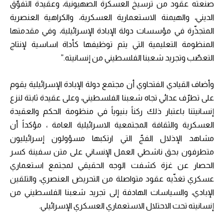
صنعته عقود من ترسيخ العسكرة الصهيونية، وعقيدة التفوّق
الديني، والهيمنة الاستعمارية العسكرية، والكراهية العنصرية
المتجذّرة في مؤسسات دولة الإبادة الإسرائيلية، وفي مقدمتها
المنظومة التعليمية التي يتم توظيفها كأداة اساسية لإنتاج
التعصّب وتجريد شعبنا الفلسطيني من إنسانيته.”
وأضاف القيادي الفتحاوي أن مجتمع دولة الإبادة الإسرائيلية يقوم
على تطرّف عدائي تجاه شعبنا الفلسطيني، وعلى عقيدة ثابتة لنزع
إنسانيتنا باعتبار ذلك ركناً بنيوياً في منظومة الحكم والعقيدة
العسكرية والثقافة المجتمعية الاسرائيلية العامة ، مؤكداً أن
مشاهد الإذلال الفجّ التي ارتكبها مسؤولون إسرائيليون
متطرفون بحق ناشطي العمل الإنساني على متن سفينة كسر
الحصار عن غزة كشفت الوجه الحقيقي لمجتمع استعماري
عسكري تغذّيه عقود متواصلة من التحريض العنصري، والتلقين
الإبادي، والسياسات الهادفة إلى تجريد شعبنا الفلسطيني من
إنسانيته تحت الاحتلال الاستعماري العسكري الإسرائيلي.