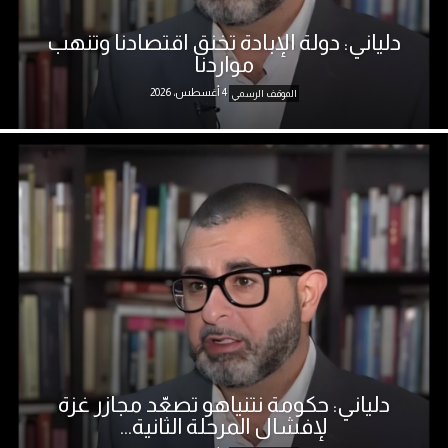
دلياني: دولة الإبادة تخنق اقتصادنا وتنهب
مواردنا
4 أغسطس، 2026
الموقف الرسمي
دلياني: حكومة نتنياهو تصعّد مجازر غزة
لإفشال المرحلة الثانية...