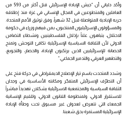
وأكد دلياني أن “جيش الإبادة الإسرائيلي قتل أكثر من 593 من
العاملين والمتطوعين في المجال الإنساني في غزة منذ إطلاقه
حربه الإبادية المتواصلة قبل 32 شهراً، وفق توثيق الأمم المتحدة.
والمسؤولون الإسرائيليون المنتخبون، بمن فيهم وزراء في حكومة
الاحتلال، يتباهون علناً بإذلال الفلسطينيين ونشطاء التضامن
الدولي لأن الثقافة السياسية الإسرائيلية تكافئ التوحش وتمنح
الحصانة للإسرائيليين الذين يرتكبون الإبادة، والحصار، والتجويع،
والتطهير العرقي، والتدمير الجماعي.”
وشدد المتحدث باسم تيار الإصلاح الديمقراطي في حركة فتح على
أن التطرّف الإسرائيلي المتفجّر ومكانته الأساسية في وجدان
الثقافة السياسية والمجتمعية الاسرائيلية يشكلان تهديداً مباشراً
للاستقرار الدولي، ولمنظومة القانون الدولي، وللقيم الإنسانية
الجمعاء التي تتعرض لعدوان غير مسبوق تحت وطأة الإبادة
الإسرائيلية المستمرة بحق شعبنا.