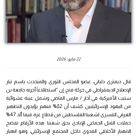
22 مايو، 2026
قال ديمتري دلياني، عضو المجلس الثوري والمتحدث باسم تيار
الإصلاح الديمقراطي في حركة فتح، إن “استطلاعاً أجرته جامعة بن
ستيت الأميركية في آذار / مارس الماضي وشمل عينة عشوائية
من اليهود الإسرائيليين كشف أن 82% منهم يؤيدون التطهير
العرقي القسري لشعبنا الفلسطيني من قطاع غزة، فيما أيّد 47%
حملات القتل الجماعي الإبادي بحق شعبنا. هذه الأرقام تفضح
الانهيار الأخلاقي المدوي داخل المجتمع الإسرائيلي، وهو انهيار