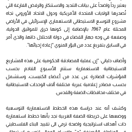
يعتبر رداً واضحاً على بيانات التنديد والاستنكار والرفض الفارغة التي
تُصدرها الولايات المتحدة الأمريكية ودول الاتحاد الأوروبي تجاه
مشروع التوسع الاستيطاني الاستعماري الإسرائيلي في الأراضي
المحتلة عام 1967، بالإضافة إلى كونها خرق للمواثيق الدولية،
وصفعة في وجه جهاز القضاء في دولة الاحتلال ذاتها، والذي أمر
في السابق بتفريغ عدد من البؤر المنوي “إعادة إحيائها”.
وأضاف دلياني: “إن عملية المصادقة الحكومية على هذه المشاريع
الاستيطانية الاستعمارية ستتم الأسبوع القادم بحسب
المؤشرات الصادرة عن عدد من أعضاء الكنيست، وستشمل
بحسب مصادر إعلامية عبرية مختلفة آلاف الوحدات الاستيطانية
في مختلف محافظات الضفة والقدس.
وكشف أنه عند دراسة هذه الخطط الاستعمارية التوسعية
ووضعها على خريطة الضفة الغربية نجد بأنها خطط استعمارية
ذات أهداف استراتيجية واضحة ترمي الى تقييد البناء الفلسطيني
في المناطق المُصنفة “ج” وافساح المجال لتوسع استيطاني