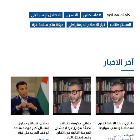
كلمات مفتاحية
#فلسطين
الأسرى
الاحتلال الإسرائيلي
المستوطنات
تيار الإصلاح الديمقراطي
حركة فتح ساحة غزة
آخر الاخبار
دلياني: دولة الإبادة تخنق
دلياني: حكومة نتنياهو
دحلان: نتنياهو يحاول
اقتصادنا وتنهب مواردنا
تصعّد مجازر غزة لإفشال
إفشال أكبر فرصة متاحة
المرحلة الثانية من اتفاق
لوقف الحرب على غزة
الموقف الرسمي
وقف إطلاق النار
4 أغسطس، 2026
الاخبار الرئيسية