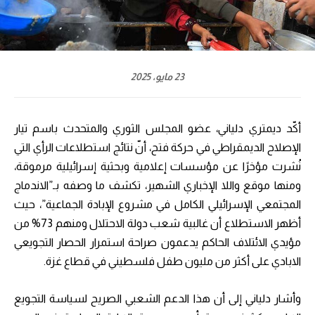
23 مايو، 2025
أكّد ديمتري دلياني، عضو المجلس الثوري والمتحدث باسم تيار
الإصلاح الديمقراطي في حركة فتح، أنّ نتائج استطلاعات الرأي التي
نُشرت مؤخرًا عن مؤسسات إعلامية وبحثية إسرائيلية مرموقة،
ومنها موقع واللا الإخباري الشهير، تكشف ما وصفه بـ”الاندماج
المجتمعي الإسرائيلي الكامل في مشروع الإبادة الجماعية”، حيث
أظهر الاستطلاع أن غالبية شعب دولة الاحتلال ومنهم 73% من
مؤيدي الائتلاف الحاكم يدعمون صراحة استمرار الحصار التجويعي
الابادي على أكثر من مليون طفل فلسطيني في قطاع غزة.
وأشار دلياني إلى أن هذا الدعم الشعبي الصريح لسياسة التجويع