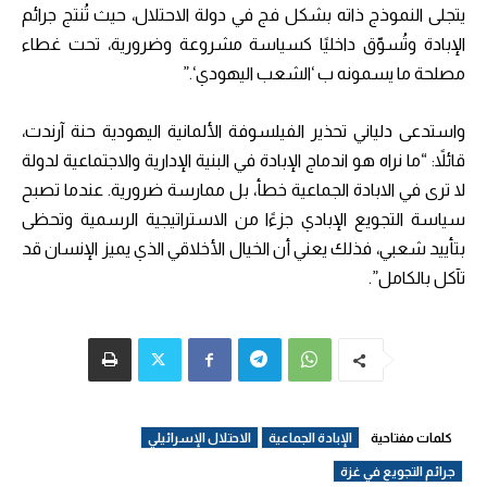
يتجلى النموذج ذاته بشكل فج في دولة الاحتلال، حيث تُنتج جرائم
الإبادة وتُسوّق داخليًا كسياسة مشروعة وضرورية، تحت غطاء
مصلحة ما يسمونه ب ‘الشعب اليهودي‘.”
واستدعى دلياني تحذير الفيلسوفة الألمانية اليهودية حنة آرندت،
قائلاً: “ما نراه هو اندماج الإبادة في البنية الإدارية والاجتماعية لدولة
لا ترى في الابادة الجماعية خطأ، بل ممارسة ضرورية. عندما تصبح
سياسة التجويع الإبادي جزءًا من الاستراتيجية الرسمية وتحظى
بتأييد شعبي، فذلك يعني أن الخيال الأخلاقي الذي يميز الإنسان قد
تآكل بالكامل”.
كلمات مفتاحية
الإبادة الجماعية
الاحتلال الإسرائيلي
جرائم التجويع في غزة