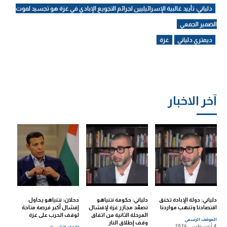
دلياني: تأييد غالبية الإسرائيليين لجرائم التجويع الإبادي في غزة هو تجسيد لموت
الضمير الجمعي
ديمتري دلياني
غزة
آخر الاخبار
دلياني: دولة الإبادة تخنق
دلياني: حكومة نتنياهو
دحلان: نتنياهو يحاول
اقتصادنا وتنهب مواردنا
تصعّد مجازر غزة لإفشال
إفشال أكبر فرصة متاحة
المرحلة الثانية من اتفاق
لوقف الحرب على غزة
الموقف الرسمي
وقف إطلاق النار
4 أغسطس، 2026