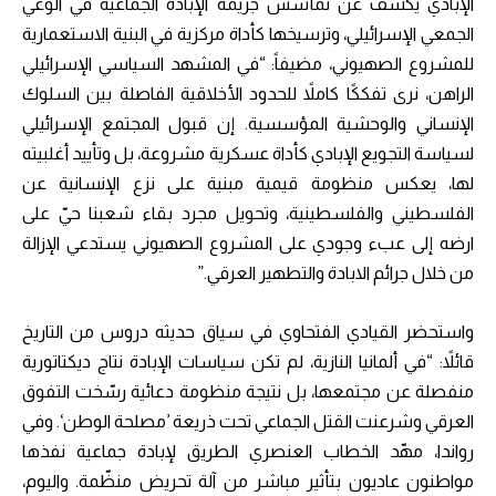
الإبادي يكشف عن تمأسس جريمة الإبادة الجماعية في الوعي
الجمعي الإسرائيلي، وترسيخها كأداة مركزية في البنية الاستعمارية
للمشروع الصهيوني، مضيفاً: “في المشهد السياسي الإسرائيلي
الراهن، نرى تفككًا كاملاً للحدود الأخلاقية الفاصلة بين السلوك
الإنساني والوحشية المؤسسية. إن قبول المجتمع الإسرائيلي
لسياسة التجويع الإبادي كأداة عسكرية مشروعة، بل وتأييد أغلبيته
لها، يعكس منظومة قيمية مبنية على نزع الإنسانية عن
الفلسطيني والفلسطينية، وتحويل مجرد بقاء شعبنا حيّ على
ارضه إلى عبء وجودي على المشروع الصهيوني يستدعي الإزالة
من خلال جرائم الابادة والتطهير العرقي.”
واستحضر القيادي الفتحاوي في سياق حديثه دروس من التاريخ
قائلاً: “في ألمانيا النازية، لم تكن سياسات الإبادة نتاج ديكتاتورية
منفصلة عن مجتمعها، بل نتيجة منظومة دعائية رسّخت التفوق
العرقي وشرعنت القتل الجماعي تحت ذريعة ’مصلحة الوطن‘. وفي
رواندا، مهّد الخطاب العنصري الطريق لإبادة جماعية نفذها
مواطنون عاديون بتأثير مباشر من آلة تحريض منظّمة. واليوم،