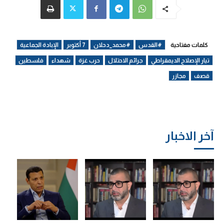
كلمات مفتاحية
#القدس
#محمد_دحلان
7 أكتوبر
الإبادة الجماعية
تيار الإصلاح الديمقراطي
جرائم الاحتلال
حرب غزة
شهداء
فلسطين
قصف
مجازر
آخر الاخبار