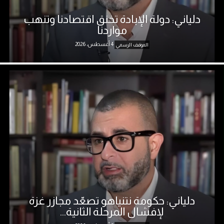
دلياني: دولة الإبادة تخنق اقتصادنا وتنهب
مواردنا
4 أغسطس، 2026
الموقف الرسمي
دلياني: حكومة نتنياهو تصعّد مجازر غزة
لإفشال المرحلة الثانية...