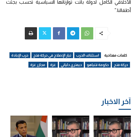
الأخلاقي الكامل لدولة باتت توازناتها السياسية تُحسب بجثث
أطفالنا.”
كلمات مفتاحية
استئناف الحرب
تيار الإصلاح في حركة فتح
حرب الإبادة
حركة فتح
حكومة نتنياهو
ديمتري دلياني
غزة
مجازر غزة
آخر الاخبار