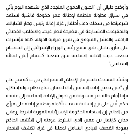
وأوضح دلياني أن “الجنون الدموي المتجدد الذي نشهده اليوم يأتي
في سياق محاولة منظمة لإطالة عمر حكومة فاشية تستمد
شرعيتها من سفك دماء أطفال غزة. إقالة رئيس جهاز الشاباك،
والتحقيقات المتسارعة في فضيحة قطر غيت، والانقلاب القضائي
الزاحف، والفشل المتوقع في تمرير ميزانية الدولة، كلها مؤشرات
على مأزق داخلي خانق يدفع رئيس الوزراء الإسرائيلي إلى استخدام
تصعيد حرب الابادة الجماعية بحق شعبنا كصمام أمان لبقائه
السياسي”.
وشدّد المتحدث باسم تيار الإصلاح الديمقراطي في حركة فتح على
أن “حين تصبح إبادة المدنيين أداة لضمان بقاء نظام دولة احتلال،
فإننا أمام حالة غير مسبوقة من تحويل الإبادة الجماعية إلى عقيدة
حكم، تُبنى على نزع إنسانية شعب بأكمله وتطبيع إبادته على مرأى
من العالم. إن استجابة الحكومة الإسرائيلية الفورية لشرط إرهابي
مدان كإيتمار بن غفير، الذي اشترط عودته إلى الائتلاف الحاكم
بعودة القصف الابادي الشامل لاهلنا في غزة، تكشف الانحدار