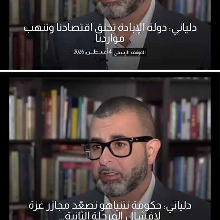
دلياني: دولة الإبادة تخنق اقتصادنا وتنهب
مواردنا
4 أغسطس، 2026
الموقف الرسمي
دلياني: حكومة نتنياهو تصعّد مجازر غزة
لإفشال المرحلة الثانية...