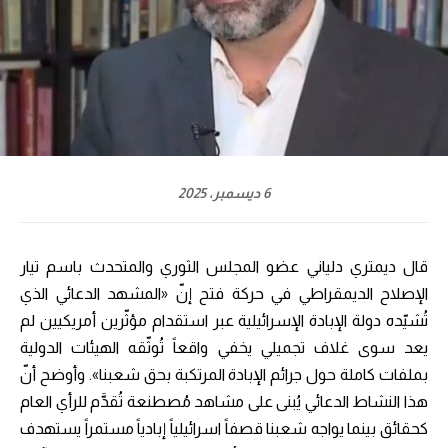
6 ديسمبر، 2025
قال ديمتري دلياني عضو المجلس الثوري والمتحدث باسم تيار
الإصلاح الديمقراطي في حركة فتح إنّ «المشهد الدعائي الذي
تُشيّده دولة الإبادة الإسرائيلية عبر استقدام مؤثّرين أمريكيين لم
يعد سوى غلاف تجميلي يخفي واقعاً تُوثّقه الهيئات الدولية
بملفات كاملة حول جرائم الإبادة المرتكبة بحق شعبنا». وأوضح أنّ
هذا النشاط الدعائي يُبنى على مشاهد مُصطنعة تُقدَّم للرأي العام
كحقائق بينما يواجه شعبنا قصفاً اسرائيلياً إبادياً مستمراً يستهدف