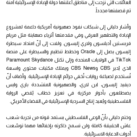
العائلات التي نزحت إلى مناطق أعلنتها دولة الإبادة الإسرائيلية آمنة
ثم قصفتها مجدداً.
وأشار دلياني إلى شبكات نفوذ صهيونية أمريكية داعمة لمشروع
الإبادة والتطهير العرقي وفي مقدمتها أثرياء صهاينة مثل مريام
فربستين أديلسون ولاري إليسون. ولفت إلى أنّ امتداد سيطرة
إليسون يصل إلى Oracle وخطط تنظيم والسيطرة على منصة
TikTok في الولايات المتحدة وإلى تكتل Paramount Skydance
الذي يُدير CBS وCBS News ويملك مكتبات محتوى واسعة
تُستخدم لصياغة روايات تُخفي جرائم الإبادة الإسرائيلية. وأضاف أنّ
ديفيد إليسون، ابن لاري، والصهيونية المتشددة باري وايس
يضطلعون بأدوار مركزية في تعزيز خطاب يُقصي الرواية
الفلسطينية ويُعيد إنتاج السردية الإسرائيلية في الفضاء الأمريكي.
وختم دلياني بأنّ الوعي الفلسطيني يستمد قوته من تجربة شعب
عاش الحقيقة كاملة ولن تسمح ذاكرته بإخفائها مهما توسّعت
أدوات الدعاية الاسرائيلية.