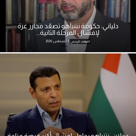
دلياني: حكومة نتنياهو تصعّد مجازر غزة
لإفشال المرحلة الثانية...
3 أغسطس، 2026
الموقف الرسمي
دحلان: نتنياهو يحاول إفشال أكبر فرصة متاحة