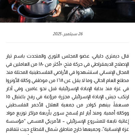
26 سبتمبر، 2025
قال ديمتري دلياني، عضو المجلس الثوري والمتحدث باسم تيار
الإصلاح الديمقراطي في حركة فتح: «أكثر من ١٨٠ من العاملين في
المجال الإنساني استشهدوا في الأراضي الفلسطينية المحتلة منذ
مطلع العام الحالي، وما لا يقل عن ١٦٨ من موظفي وكالة الأونروا
في غزة منذ بداية الإبادة الإسرائيلية قبل نحو عامين. وفي آذار
ارتكب جيش الإبادة الإسرائيلي مجزرة مروّعة في رفح باغتيال ١٥
مسعفاً، بينهم كوادر من جمعية الهلال الأحمر الفلسطيني
ووكالة أممية. ومنذ أيار لم يُسمح سوى بأربعة مراكز توزيع مواد
إغاثية تابعة للمشروع الإسرائيلي – الأمريكي المسمى “مؤسسة
غزة الإنسانية”، وجميعها خارج مناطق شمال القطاع حيث تتفاقم