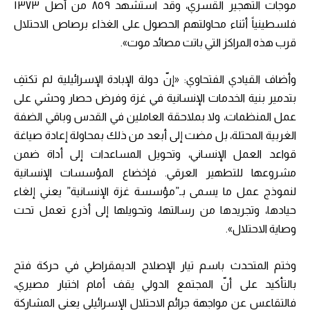
موجات التهجير القسري، وقد استشهد ٨٥٩ من أصل ١٣٧٣
فلسطينياً أثناء محاولتهم الحصول على الغذاء برصاص الاحتلال
قرب هذه المراكز التي باتت مصائد موت».
وأضاف القيادي الفتحاوي: «إنّ دولة الإبادة الإسرائيلية لم تكتفِ
بتدمير بنية الخدمات الإنسانية في غزة وفرض حصار وحشي على
عمل المنظمات، ولا بملاحقة العاملين في القدس وباقي الضفة
الغربية المحتلة، بل مضت إلى أبعد من ذلك بمحاولة إعادة صياغة
قواعد العمل الإنساني، وتحويل المساعدات إلى أداة ضمن
مشروعها للتطهير العرقي. فإخضاع المؤسسات الإنسانية
لنموذج عمل ما يسمى بـ”مؤسسة غزة الإنسانية” يعني إلغاء
حيادها، وتجريدها من رسالتها، وتحويلها إلى أذرع تعمل تحت
وصاية الاحتلال».
وختم المتحدث باسم تيار الإصلاح الديمقراطي في حركة فتح
بالتأكيد على أنّ المجتمع الدولي يقف أمام اختبار مصيري،
فالتقاعس عن مواجهة جرائم الاحتلال الإسرائيلي يعني المشاركة