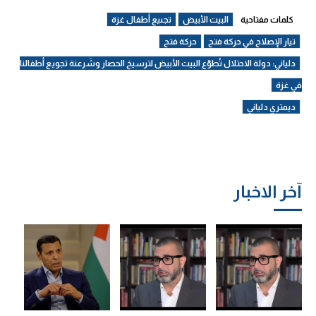
كلمات مفتاحية
البيت الأبيض
تجىيع أطفال غزة
تيار الإصلاح في حركة فتح
حركة فتح
دلياني: دولة الاحتلال تُطوّع البيت الأبيض لترسيخ الحصار وشَرعنة تجويع أطفالنا
في غزة
ديمتري دلياني
آخر الاخبار