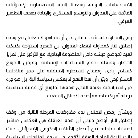
الاستحقاقات الدولية، ومغذيًا البنية الاستعمارية الإسرائيلية
القائمة على العدوان والتوسع العسكري والإبادة بهدف التطهير
العرقي.
وفي السياق ذاته، شدد دلياني على أن نتنياهو لا يتعامل مع وقف
إطلاق النار كمحاولة لإنهاء العدوان، بل كمجرد استراحة تكتيكية
تعيد تموضع جيشه داخل المنظومة الإبادية، مع التركيز على تعزيز
الحصار، وعرقلة تدفق المساعدات الإنسانية، وفرض التجويع
كسلاح إبادي، وضمان السيطرة الاحتلالية على ممر فيلادلفيا
الاستراتيجي. وبيّن أن هذا النهج لا يعكس سياسة آنية، بل هو جزء
من استراتيجية بعيدة المدى هدفها تطويع أي عملية سياسية
برعاية أمريكية لخدمة أجندة الاحتلال القمعية.
وبشأن رفض الاحتلال بدء مفاوضات المرحلة الثانية من وقف
إطلاق النار، أوضح دلياني أن هذه العرقلة هي انعكاس مباشر
لحسابات داخلية بين أعضاء الائتلاف الحكومي الإسرائيلي، حيث
باتت النزعة الإبادية الورقة الأقوى في سوق المزايدات السياسية