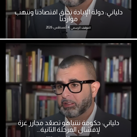
دلياني: دولة الإبادة تخنق اقتصادنا وتنهب
مواردنا
4 أغسطس، 2026
الموقف الرسمي
دلياني: حكومة نتنياهو تصعّد مجازر غزة
لإفشال المرحلة الثانية...