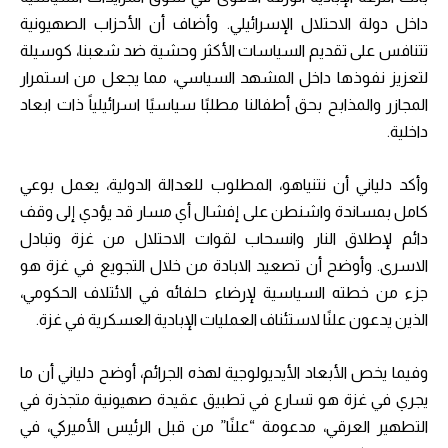
داخل دولة الاحتلال الإسرائيلي. وأضاف أن الأحزاب الصهيونية
تتنافس على تقديم السياسات الأكثر وحشية ضد شعبنا، كوسيلة
لتعزيز نفوذها داخل المشهد السياسي، مما يجعل من استمرار
المجازر والمذابح بحق أطفالنا مطلبًا سياسيًا اسرائيلياً ذات ابعاد
داخلية.
وأكد دلياني أن نتنياهو، المطلوب للعدالة الدولية، يعمل بوعي
كامل بمساندة واشنطن على إفشال أي مسار قد يؤدي إلى وقف
دائم لإطلاق النار وانسحاب لقوات الاحتلال من غزة وتبادل
الاسرى. وأوضح أن تصعيد الابادة من خلال التجويع في غزة هو
جزء من خطته السياسية لإرضاء حلفائه في الائتلاف الحكومي،
الذين يدعون علنًا لاستئناف العمليات الإبادية العسكرية في غزة.
وفيما يخص الأبعاد الأيديولوجية لهذه الجرائم، أوضح دلياني أن ما
يجري في غزة هو تسارع في تطبيق عقيدة صهيونية متجذرة في
التطهير العرقي، مدعومة “علنًا” من قبل الرئيس الأميركي، في