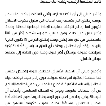
كأحد أسلحتها الرئيسية لإبادة أبناء شعبنا.
وأشار دلياني إلى أن التصعيد الإسرائيلي المتواصل تحت ما يسمى
بوقف إطلاق النار يكشف زيف الدعاية التي تحاول حكومة الاحتلال
الترويج لها، إذ لم تتوقف عمليات الإبادة الجماعية للحظة واحدة.
وأكبر دليل على ذلك، وفق دلياني، هو استشهاد أكثر من 100
فلسطيني في غزة منذ إعلان وقف إطلاق النار في 19 كانون الثاني/
يناير، ما يؤكد أن الاحتلال يوظف أي اتفاق سياسي كأداة تكتيكية
لمواصلة عدوانه بوسائل أكثر التواءً وخبثًا، دون الحاجة إلى تصعيد
ميداني شامل.
وأوضح دلياني أن الانحياز الأميركي المطلق لدولة الاحتلال يضمن
لها مساحة إضافية لمواصلة عدوانها دون رادع، حيث توظف دولة
الاحتلال السياسة الأميركية كدرع دبلوماسي يحمي نظامها الابادي
من أي مساءلة قانونية، ويوفر له الغطاء السياسي. وأضاف أن
البيت الأبيض، بدلًا من لعب دور الوسيط النزيه، أصبح، كعادته، أداة
تمكين للاحتلال، مسهّلًا بذلك تهرب حكومة نتنياهو من