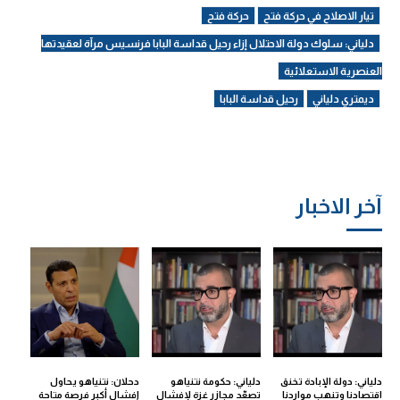
تيار الاصلاح في حركة فتح
حركة فتح
دلياني: سلوك دولة الاحتلال إزاء رحيل قداسة البابا فرنسيس مرآة لعقيدتها
العنصرية الاستعلائية
ديمتري دلياني
رحيل قداسة البابا
آخر الاخبار
دلياني: دولة الإبادة تخنق
دلياني: حكومة نتنياهو
دحلان: نتنياهو يحاول
اقتصادنا وتنهب مواردنا
تصعّد مجازر غزة لإفشال
إفشال أكبر فرصة متاحة