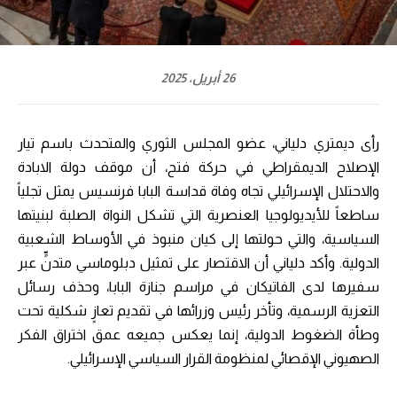
26 أبريل، 2025
رأى ديمتري دلياني، عضو المجلس الثوري والمتحدث باسم تيار
الإصلاح الديمقراطي في حركة فتح، أن موقف دولة الابادة
والاحتلال الإسرائيلي تجاه وفاة قداسة البابا فرنسيس يمثل تجلياً
ساطعاً للأيديولوجيا العنصرية التي تشكل النواة الصلبة لبنيتها
السياسية، والتي حولتها إلى كيان منبوذ في الأوساط الشعبية
الدولية. وأكد دلياني أن الاقتصار على تمثيل دبلوماسي متدنٍّ عبر
سفيرها لدى الفاتيكان في مراسم جنازة البابا، وحذف رسائل
التعزية الرسمية، وتأخر رئيس وزرائها في تقديم تعازٍ شكلية تحت
وطأة الضغوط الدولية، إنما يعكس جميعه عمق اختراق الفكر
الصهيوني الإقصائي لمنظومة القرار السياسي الإسرائيلي.