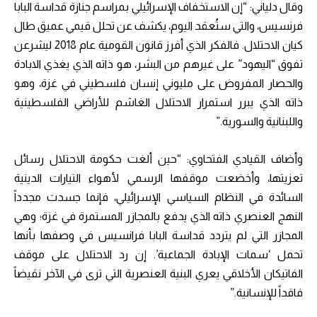
وقال دلياني: “إن الاستخفاف الإسرائيلي بمراسم جنازة قداسة البابا
فرنسيس، والتي ستُعقد اليوم، يكشف عن تحلل قيمي عميق طال
كيان الاحتلال. فالفكر الذي أفرز قانون القومية عام 2018 ليشرعن
تفوق “اليهود” على غيرهم من البشر، هو ذاته الذي يغذي الابادة
والحصار المفروض على مليوني إنسان فلسطيني في غزة، وهو
ذاته الذي يبرر استمرار الاحتلال الغاشم للأراضي الفلسطينية
واللبنانية والسورية.”
وأضاف القيادي الفتحاوي: “حين ألغت حكومة الاحتلال رسائل
تعزيتها، وأخضعت موقفها الرسمي لأهواء التيارات الدينية
السائدة في النظام السياسي الإسرائيلي، فإنما جسدت مجدداً
النهج العنصري ذاته الذي يدفع بالمجازر المستمرة في غزة؛ وهي
المجازر التي لم يتردد قداسة البابا فرانسيس في وصفها بأنها
تحمل ‘سمات الإبادة الجماعية’. إن رد الاحتلال على موقف
الفاتيكان الأخلاقي يعري البنية العنصرية التي ترى في الآخر نقيضاً
فاقداً للإنسانية.”