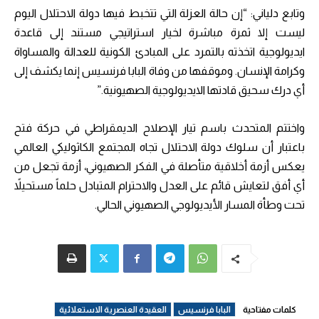
وتابع دلياني: “إن حالة العزلة التي تتخبط فيها دولة الاحتلال اليوم
ليست إلا ثمرة مباشرة لخيار استراتيجي مستند إلى قاعدة
ايديولوجية اتخذته بالتمرد على المبادئ الكونية للعدالة والمساواة
وكرامة الإنسان. وموقفها من وفاة البابا فرنسيس إنما يكشف إلى
أي درك سحيق قادتها الايديولوجية الصهيونية.”
واختتم المتحدث باسم تيار الإصلاح الديمقراطي في حركة فتح
باعتبار أن سلوك دولة الاحتلال تجاه المجتمع الكاثوليكي العالمي
يعكس أزمة أخلاقية متأصلة في الفكر الصهيوني، أزمة تجعل من
أي أفق لتعايش قائم على العدل والاحترام المتبادل حلماً مستحيلاً
تحت وطأة المسار الأيديولوجي الصهيوني الحالي.
كلمات مفتاحية
البابا فرنسيس
العقيدة العنصرية الاستعلائية