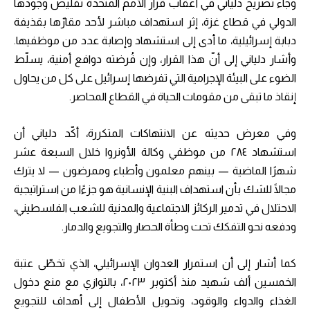
وجاء تصريح دلياني في أعقاب قرار الأمم المتحدة تقليص وجودها
الدولي في قطاع غزة، إثر استهداف مباشر لأحد مقارّها بقذيفة
دبابة إسرائيلية، ما أدى إلى استشهاد وإصابة عدد من موظفيها.
وأشار دلياني إلى أنّ هذا القرار، وإن فُرضته دوافع أمنية، يسلّط
الضوء على البيئة الإجرامية التي تفرضها إسرائيل على كل من يحاول
إنقاذ ما تبقى من مقومات الحياة في القطاع المحاصر.
وفي معرض حديثه عن الانتهاكات المتكررة، أكّد دلياني أن
استشهاد ٢٨٤ من موظفي وكالة الأونروا خلال السبعة عشر
شهرًا الماضية — بينهم معلمون وأطباء وممرضون — لا يترك
مجالًا للشك بأن استهداف البنية الإنسانية هو جزءًا من استراتيجية
الاحتلال في تدمير الركائز الاجتماعية والمدنية للشعب الفلسطيني،
ودفعه نحو التفكك تحت وطأة الحصار والتجويع والدمار.
كما أشار إلى أن استمرار العدوان الإسرائيلي، الذي تخطّى عتبة
الخمسين ألف شهيد منذ أكتوبر ٢٠٢٣، بالتوازي مع منع دخول
الغذاء والدواء والوقود، وتحويل الأطفال إلى أهداف للتجويع