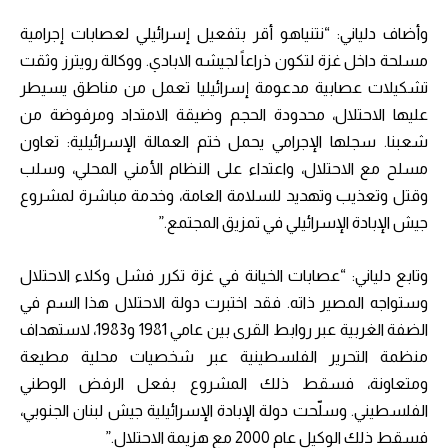
وأضاف دلياني: “نتنياهو أقر بتفعيل إسرائيلي لعصابات إجرامية
مسلحة داخل غزة لتكون ذراعاً لجيشه الابادي. ووكالة رويترز وثقت
تشكيلات عصابية مدعومة إسرائيليا تعمل من مناطق يسيطر
عليها الاحتلال، محدودة الحجم وضيقة الامتداد ومرفوضة من
شعبنا. سجلها الإجرامي يحمل ختم العمالة الإسرائيلية: تعاون
مسلح مع الاحتلال، واعتداء على النظام الأمني المحلي، وسلب
وقتل وتعذيب وتهديد للسلامة العامة، وخدمة مباشرة لمشروع
جيش الإبادة الإسرائيلي في تمزيق المجتمع.”
وتابع دلياني: “عصابات الخيانة في غزة تكرر فشل وكلاء الاحتلال
وستواجه المصير ذاته. فقد اختبرت دولة الاحتلال هذا السم في
الضفة الغربية عبر روابط القرى بين عامي 1981 و1983، لاستهداف
منظمة التحرير الفلسطينية عبر شخصيات محلية مطيعة
ومتعاونة، فسقط ذلك المشروع بفعل الرفض الوطني
الفلسطيني. وسلّحت دولة الإبادة الإسرائيلية جيش لبنان الجنوبي،
فسقط ذلك الوكيل عام 2000 مع هزيمة الاحتلال.”