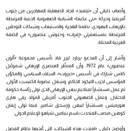
وأضاف دلياني أن «تيلفيد»، اتحاد الصهاينة المهاجرين من جنوب
أفريقيا، وحركة «بني عكيفا» الشبابية الصهيونية الدينية المرتبطة
بالإرهاب اليهودي، نظمتا الهجرة والاستيعاب وشبكات التوطين
المرتبطة بمستعمرتي «إفرات» و«غوش عتصيون» في الضفة
الغربية المحتلة.
وأشار إلى أن المدعو برنارد ليرر قاد تأسيس مجموعة «ألون
عتصيون» عام 1972، وأن المنظّر العنصري الإرهابي شموئيل
كاتس شارك في تأسيس «حيروت»، السلف السياسي والمكوّن
المؤسس لحزب الليكود الحاكم، وشغل عضوية الكنيست الأولى،
ثم عمل مستشاراً لمناحيم بيغن، الإرهابي الذي تولى رئاسة حكومة
الاحتلال. وعمل الصهيوني الجنوب أفريقي المولد زفي هاري
هورفيتس مستشاراً لبيغن وإسحق شامير، فيما تولى إيفان
كوهين منصب المتحدث باسم بنيامين نتنياهو للإعلام الدولي.
وأوضح دلياني: «امتدت هذه الشبكات، التي أنجبها نظام الفصل