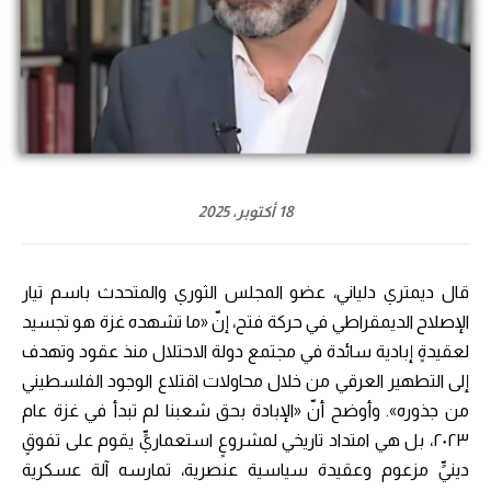
18 أكتوبر، 2025
قال ديمتري دلياني، عضو المجلس الثوري والمتحدث باسم تيار
الإصلاح الديمقراطي في حركة فتح، إنّ «ما تشهده غزة هو تجسيد
لعقيدةٍ إبادية سائدة في مجتمع دولة الاحتلال منذ عقود وتهدف
إلى التطهير العرقي من خلال محاولات اقتلاع الوجود الفلسطيني
من جذوره». وأوضح أنّ «الإبادة بحق شعبنا لم تبدأ في غزة عام
٢٠٢٣، بل هي امتداد تاريخي لمشروعٍ استعماريٍّ يقوم على تفوقٍ
دينيٍّ مزعوم وعقيدة سياسية عنصرية، تمارسه آلة عسكرية