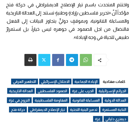
واختتم المتحدث باسم تيار الإصلاح الديمقراطي في حركة فتح
مؤكداً أنّ «تحرير فلسطين بإرادةٍ وطنيةٍ تستند إلى العدالة التاريخية
والمساءلة القانونية، وبموقفٍ دوليٍّ يتجاوز البيانات إلى الفعل.
فالنضال من اجل الصمود في جوهره ليس خياراً، بل استمرارٌ
طبيعي للحياة في وجه الإبادة».
كلمات مفتاحية
الإبادة الجماعية
الاحتلال الإسرائيلي
التطهير العرقي
الجرائم الإسرائيلية
الحرب على غزة
الصمود الفلسطيني
العدالة التاريخية
العدالة الدولية
المساءلة القانونية
المقاومة الفلسطينية
النزوح في غزة
النكبة المستمرة
تدمير البنية التحتية
تيار الإصلاح الديمقراطي
حركة فتح
ديمتري دلياني
غزة