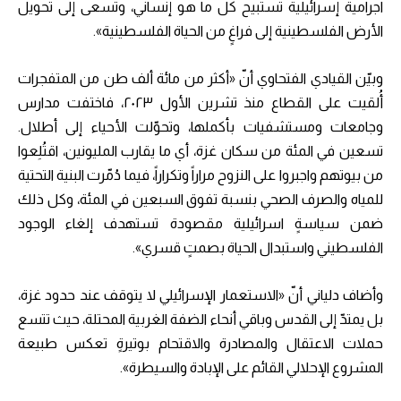
اجرامية إسرائيلية تستبيح كل ما هو إنساني، وتسعى إلى تحويل
الأرض الفلسطينية إلى فراغٍ من الحياة الفلسطينية».
وبيّن القيادي الفتحاوي أنّ «أكثر من مائة ألف طن من المتفجرات
أُلقيت على القطاع منذ تشرين الأول ٢٠٢٣، فاختفت مدارس
وجامعات ومستشفيات بأكملها، وتحوّلت الأحياء إلى أطلال.
تسعين في المئة من سكان غزة، أي ما يقارب المليونين، اقتُلِعوا
من بيوتهم واجبروا على النزوح مراراً وتكراراً، فيما دُمّرت البنية التحتية
للمياه والصرف الصحي بنسبة تفوق السبعين في المئة، وكل ذلك
ضمن سياسةٍ اسرائيلية مقصودة تستهدف إلغاء الوجود
الفلسطيني واستبدال الحياة بصمتٍ قسري».
وأضاف دلياني أنّ «الاستعمار الإسرائيلي لا يتوقف عند حدود غزة،
بل يمتدّ إلى القدس وباقي أنحاء الضفة الغربية المحتلة، حيث تتسع
حملات الاعتقال والمصادرة والاقتحام بوتيرةٍ تعكس طبيعة
المشروع الإحلالي القائم على الإبادة والسيطرة».