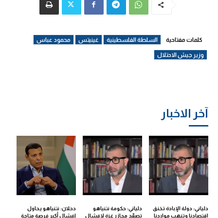
كلمات مفتاحية
السلطة الفلسطينية
غينيتس
محمود عباس
وزير جيش الاحتلال
آخر الاخبار
دلياني: دولة الإبادة تخنق
دلياني: حكومة نتنياهو
دحلان: نتنياهو يحاول
اقتصادنا وتنهب مواردنا
تصعّد مجازر غزة لإفشال
إفشال أكبر فرصة متاحة