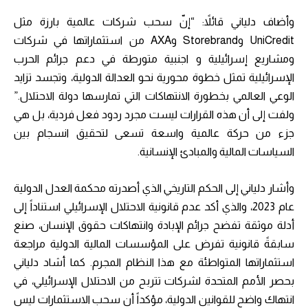
وأضاف دلياني قائلاً: “إنّ سحب شركات عالمية بارزة مثل
UniCredit وStorebrand وAXA من استثماراتها في شركات
ومشاريع إسرائيلية و اجنبية متورطة في دعم جرائم الحرب
الإسرائيلية تمثل خطوة محورية نحو العدالة الدولية، وتجسد تزايد
الوعي العالمي بخطورة الانتهاكات التي تمارسها دولة الاحتلال.”
ولفت إلى أن هذه القرارات ليست مجرد ردود فعل فردية، بل هي
جزء من حركة عالمية واسعة تسعى لتحقيق انسجام بين
السياسات المالية والمبادئ الإنسانية.
وأشار دلياني إلى الحكم التاريخي الذي أصدرته محكمة العدل الدولية
عام 2023، والذي أكد عدم قانونية الاحتلال الإسرائيلي استناداً إلى
أدلة موثقة تفضح جرائم الإبادة وانتهاكات حقوق الإنسان، صنع
سابقةً قانونية تفرض على المؤسسات المالية الدولية مراجعة
استثماراتها المتواطئة مع هذا النظام المجرم. كما أشاد دلياني
بحصر الأمم المتحدة لشركات تتربح من الاحتلال الإسرائيلي، في
انتهاك واضح للقوانين الدولية، مؤكداً أن سحب الاستثمارات ليس