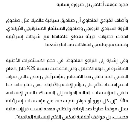
مجرد موقف أخلاقي بل ضرورة إنسانية.
وأضاف القيادي الفتحاوي أن صناديق سيادية عالمية، مثل صندوق
الثروة السيادي النرويجي وصندوق الاستثمار الاستراتيجي الأيرلندي،
اتخذت خطوات جريئة بقطع علاقاتها مع شركات إسرائيلية
واجنبية متورطة في انتهاكات ضد ابناء شعبنا.
وفي إشارة إلى التراجع الملحوظ في حجم الاستثمارات الأجنبية
المباشرة في دولة الاحتلال، والتي انخفضت بنسبة 29% خلال العام
الماضي، اعتبر دلياني هذا الانخفاض مؤشراً على رفض عالمي متزايد
لدعم اقتصاد قائم على جرائم الإبادة والأبارتايد. وفي ختام بيانه، دعا
دلياني المؤسسات المالية الدولية إلى التمسك بالقيم الإنسانية،
قائلاً: “إن كل يورو أو دولار يتم سحبه من مؤسسات إسرائيلية
يمثل موقفاً صارخاً ضد الإبادة والظلم، فهذه ليست قرارات مالية
فحسب، بل مواقف أخلاقية تعكس القيّم الإنسانية العالمية”.