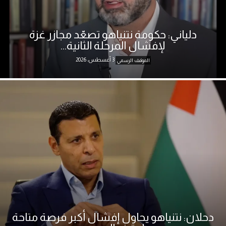
دلياني: حكومة نتنياهو تصعّد مجازر غزة
لإفشال المرحلة الثانية...
3 أغسطس، 2026
الموقف الرسمي
دحلان: نتنياهو يحاول إفشال أكبر فرصة متاحة