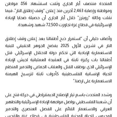
المتحدة منتصف أيار الجاري وثقت استشهاد 856 مواطن
ومواطنة وإصابة 2,463 آخرين منذ إعلان “وقف إطلاق النار”، فيما
نقلت وكالة “رويترز” خلال أيار الجاري أن حصيلة ضحايا الإبادة
الإسرائيلية في قطاع غزة تجاوزت 72,500 شهيد وشهيدة.
وأضاف دلياني أن “استمرار ذبح أطفالنا بعد إعلان وقف إطلاق
النار في تشرين الأول 2025 يفضح الجوهر الحقيقي للبنية
الاستعمارية الإبادية التي تحكم دولة الاحتلال الإسرائيلي. قتل
أطفالنا بات ركيزة ثابتة في العقيدة العملياتية لجيش الإبادة
الإسرائيلي الذي يوظف القتل والعقاب الجماعي والتدمير المنظم
للحياة الإنسانية الفلسطينية كأدوات ثابتة لترسيخ الهيمنة
الاستعمارية على ارضنا.”
وشدد المتحدث باسم تيار الإصلاح الديمقراطي في حركة فتح على
أن شعبنا الفلسطيني يواصل مواجهة الإبادة الإسرائيلية والتطهير
العرقي والاستعمار القائم على الفصل العنصري والتدمير
المدروس للحياة المدنية الفلسطينية في قطاع غزة والقدس