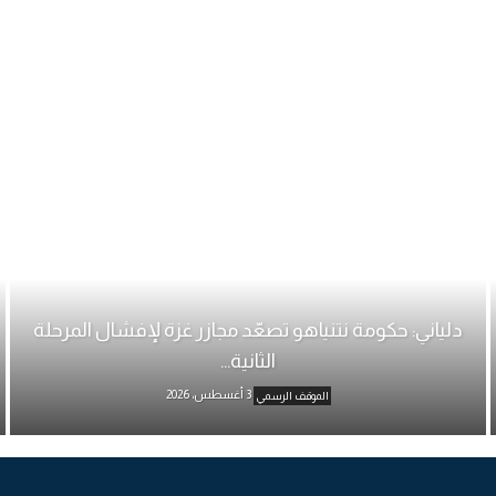
دلياني: حكومة نتنياهو تصعّد مجازر غزة لإفشال المرحلة
الثانية...
3 أغسطس، 2026
الموقف الرسمي