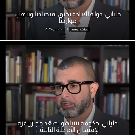
دلياني: دولة الإبادة تخنق اقتصادنا وتنهب
مواردنا
4 أغسطس، 2026
الموقف الرسمي
دلياني: حكومة نتنياهو تصعّد مجازر غزة
لإفشال المرحلة الثانية...