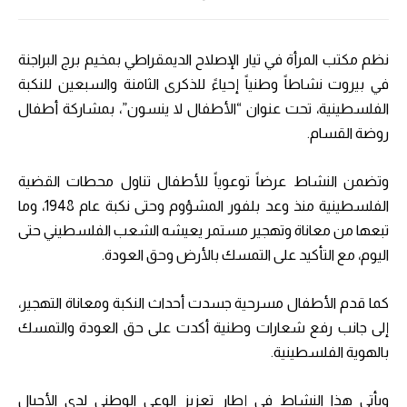
نظم مكتب المرأة في تيار الإصلاح الديمقراطي بمخيم برج البراجنة
في بيروت نشاطاً وطنياً إحياءً للذكرى الثامنة والسبعين للنكبة
الفلسطينية، تحت عنوان “الأطفال لا ينسون”، بمشاركة أطفال
روضة القسام.
وتضمن النشاط عرضاً توعوياً للأطفال تناول محطات القضية
الفلسطينية منذ وعد بلفور المشؤوم وحتى نكبة عام 1948، وما
تبعها من معاناة وتهجير مستمر يعيشه الشعب الفلسطيني حتى
اليوم، مع التأكيد على التمسك بالأرض وحق العودة.
كما قدم الأطفال مسرحية جسدت أحداث النكبة ومعاناة التهجير،
إلى جانب رفع شعارات وطنية أكدت على حق العودة والتمسك
بالهوية الفلسطينية.
ويأتي هذا النشاط في إطار تعزيز الوعي الوطني لدى الأجيال