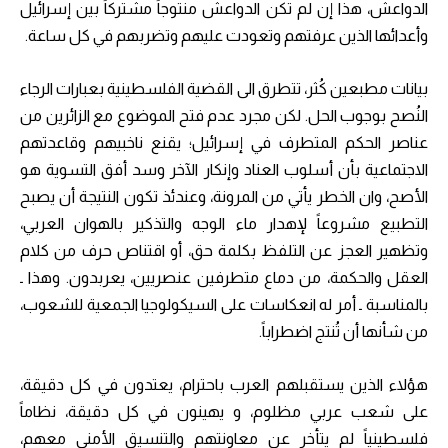
الدواعش، هذا إن لم تكن الدواعش منتوجاً مشتركاً بين إسرائيل
وأعدائها الذين عرفتهم وتعودت عليهم وتضربهم في كل ساعة.
بيانات مطبعين كُثر، تتطرق الى القضية الفلسطينية بعبارات الرجاء
النُصح بوجوب الحل. لكن مجرد عدم فتح الموضوع مع الزائرين من
عناصر الحكم المتطرف في إسرائيل؛ يقنع ناخبيهم وقاعدتهم
الاجتماعية بأن أسلوب العناد وإنكار الآخر وسد أفق التسوية هو
الأصح، وان الخطر يأتي من المرونة، وعندئذ تكون النتيجة أن يصبح
التطبيع مشروعاً لإهدار ماء الوجه والتذكير بالهوان العربي،
وتظهير العجز عن التلفظ بكلمة حق، أو اقتناص حرف من كلام
العقل والحكمة، من دماع متطرفين عنصريين، يعربدون. وهذا ـ
بالمناسبة ـ أمر له انعكاسات على السيكولوجيا الجمعية للشعوب،
من شأنها أن تُنتج اضطراباً.
هؤلاء الذين يستقبلهم العرب باحترام، يعتدون في كل دقيقة،
على شعب عربي مظلوم، و يهينون في كل دقيقة، نظاماً
فلسطينياً لم يتأخر عن معاونتهم والتنسيق الأمني معهم،