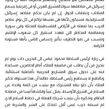
إسرائيل في مناطقها، سواءً المشرق العربي أو في إفريقيا، يسمم
المناخات وعلاقات الجوار، إن لم يكن بحكم مقاصد إسرائيل
الاستراتيجية، فسيكون لأنها هي نفسها تراكم في كل يوم، عناصر
الحرب، بما تفعله في الأراضي الفلسطينية المحتلة وفي سوريا،
وبمفاقمة المخاطر التي تتهدد استقرار كل شعوب الإقليم،
وتتسبب في نمو التطرف، بتأثير إحساس الناس بأنها مسلوبة
الكرامة…
في زيارة لرئيس السلطة محمود عباس الى البحرين ذات يوم؛ لم
يتحرج من أن يطلب من مضيفه الملك، أمام الحاضرين، مساعدة
ابنه على دخول سوق المشاريع البحرينية بأفضلية استثنائية.
وبالطبع لا يستطيع رئيس السلطة، طالما أن هذا مستواه، تذكير
الملك بأن خلو بيانه المشترك مع بينيت، من كلمة واحدة عن
السلام في الشرق الأوسط، يمثل عيباً وانكشافاً ليسا من مصلحة
النظام، وتذكيره بأن بينيت، شريك الغفلة في خطط السلام الذي
لم تسبقه حرب؛ ليس أقل اعتداءً على البشر والبشرية من