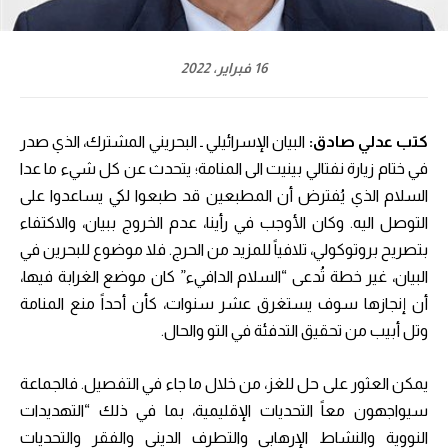
16 فبراير، 2022
كتب عدلي صادق:
البيان الإسرائيلي ـ البحريني المشترك، الذي صدر
في ختام زيارة نفتالي بينيت الى المنامة؛ يتحدث عن كل شيء ما عدا
السلام الذي يُفترض أن المطبعين قد طبعوا لكي يساعدوا على
التوصل اليه. وكان الأوجب في رأينا، عدم الخروج ببيان، والاكتفاء
بتصريح بروتوكولي، تلافياً للمزيد من الحرج. فلا موضوع للبحرين في
البيان، غير خطة تُدعى “السلام الدافيء” كان موضع الغرابة فيها،
أن إنجازها سوف يستغرق عشر سنوات، كأن أحداً منع المنامة
وتل أبيب من تحقيق التدفئة في التو والحال.
يمكن العثور على حل للغز، من خلال ما جاء في التفصيل. فالجماعة
سيواجهون معاً التحديات الإقليمية، بما في ذلك “التهديدات
النووية والنشاط الإرهابي والتطرف الديني والفقر والتحديات