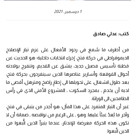
1 ديسمبر، 2021
كتب: عدلي صادق
من أطرف ما سُمع في ردود الأفعال على عزم تيار الإصلاح
الديموقراطي في حركة فتح، إجراء انتخابات داخلية؛ هو الحديث عن
مَظنة تأسيس فصيل جديد، ينشق عن القديم، وتنفرج بولادته
أحوال القوقعة وأسارير عناصرها الذين سينفردون بحركة فتح،
بعد طول انشغال، على تحويلها الى إطارٍ راضخ ومترهل، أقصى ما
لديه أن يخدم ـ بمجرد السكوت ـ المشروع الأمني الذي في رأس
الطامحين الى الوراثة.
غير أن التيار المتمرد على هذا المآل؛ هو أجدر من يتبقى في فتح،
وآخر ما يُعدُ عبئاً عليها. وهو ـ على الرغم من نواقصه ـ ضمانة أن لا
تكون هذه الحركة معرضة للإندثار، عندما يتبرأ الذين اتُّبعوا من
الذين اتَّبعوا.