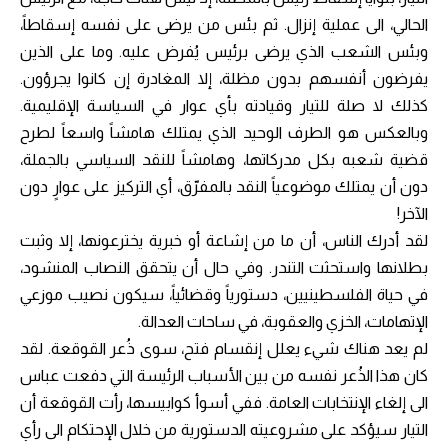
الحالي، الى عملية إنزال. ثم بئس من يرضى على نفسه إسقاطاً،
وبئس الشعب الذي يرضى برئيس يُفرض عليه. وما على الذين
يفرضون أنفسهم بدون مظلة، إلا المغادرة إن كانوا يجرؤون.
كذلك لا صلة للتيار وقيادته بأي عوار في السياسة الإقليمية.
وبالعكس هو الطرف الوحيد الذي يمتلك هامشاً واسعاً لطرح
قضية شعبه بكل مدركاتها، وهامشاً للنقد السياسي بالجملة،
دون أن يمتلك موضوعياً النقد بالمفرّق، أي التركيز على عوارٍ دون
الآخر!
لقد أدرك الناس، أن ما من إشاعة أو خبرية يخترعونها، إلا وثبت
بطلانها واستحثت التندر. وفي حال أن يتحقق النصاب المنشود،
في حياة الفلسطينيين، دستورياً وقضائياً، سيكون نصيب موزعي
الإتهامات، الخزي والعقوبة، في ساحات العدالة.
لم يعد هناك شيء يعلل إنقسام فتح، سوى ذُعر القوقعة. لقد
كان هذا الذُعر نفسه من بين الأسباب الرئيسة التي دفعت عباس
الى إلغاء الإنتخابات العامة. ففي أسوأ كوابيسها، رأت القوقعة أن
التيار سيؤكد على مشروعيته الدستورية من خلال الإحتكام الى رأي