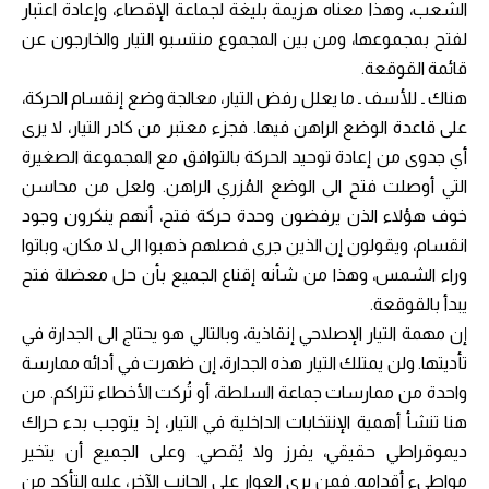
الشعب، وهذا معناه هزيمة بليغة لجماعة الإقصاء، وإعادة اعتبار
لفتح بمجموعها، ومن بين المجموع منتسبو التيار والخارجون عن
قائمة القوقعة.
هناك ـ للأسف ـ ما يعلل رفض التيار، معالجة وضع إنقسام الحركة،
على قاعدة الوضع الراهن فيها. فجزء معتبر من كادر التيار، لا يرى
أي جدوى من إعادة توحيد الحركة بالتوافق مع المجموعة الصغيرة
التي أوصلت فتح الى الوضع المُزري الراهن. ولعل من محاسن
خوف هؤلاء الذن يرفضون وحدة حركة فتح، أنهم ينكرون وجود
انقسام، ويقولون إن الذين جرى فصلهم ذهبوا الى لا مكان، وباتوا
وراء الشمس، وهذا من شأنه إقناع الجميع بأن حل معضلة فتح
يبدأ بالقوقعة.
إن مهمة التيار الإصلاحي إنقاذية، وبالتالي هو يحتاج الى الجدارة في
تأديتها. ولن يمتلك التيار هذه الجدارة، إن ظهرت في أدائه ممارسة
واحدة من ممارسات جماعة السلطة، أو تُركت الأخطاء تتراكم. من
هنا تنشأ أهمية الإنتخابات الداخلية في التيار، إذ يتوجب بدء حراك
ديموقراطي حقيقي، يفرز ولا يُقصي. وعلى الجميع أن يتخير
مواطيء أقدامه. فمن يرى العوار على الجانب الآخر، عليه التأكد من