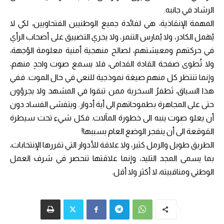
الرشاد في جانبه.
المهمة الإنقاذية، هي لفائدة جميع الوطنيين الفتحاويين، لكي لا
يُهَمل الكادر، ولا يُمارس التنمر، ولا يجري التضييق على أصحاب الرأي
في حركتهم ومعيشتهم، لصالح منهجية أمنية معلومة الوُجهة،
ولا تُطوى صفحة القادة القدامى، فلا يسمع صوت واحدٍ منهم،
وإنما تنتظر كل منهم صيغة نموذجية للنعي في حال الموت. ففي
هذا السياق، تَطفرُ السخرية ممن تبقوا في المشهد ولا يجرؤون
حتى على المجاهرة بطموحاتهم الى أية أدوار. ويتفشى الفساد دون
أن يعلو صوت ينبه الى خطورة المآلات. فكل شيء تحت سيطرة
القوقعة الى أن ينفجر الوضع العام بسببها!
الطريق طويل والرمل كثير، ولا علاقة للأدوار التي تقررها الإنتخابات،
بما يسمى المجد التليد، وإنما علاقتها تنحصر في شرف العمل
الوطني ومناقبيته، لا أكثر ولا أقل.