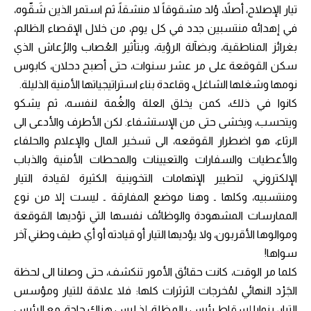
تيار الإصلاح، أصلاً، وُلد مشقوقاً لا منشقاً، ثم استمر الذين شَقّوه،
في إهدائه منتسبين جدد في كل يوم، من خلال الإقصاء الظالم،
بغرائز المناطقية، وبضآلة الرؤية، وبتأثير العُصاب والرُعاش الذي
سكن القوقعة على مر عشر سنوات، حتى أصبح دحلان، كابوس
نومها وشغلها الشاغل، وقاعدة بناء استراتيجياتها الأمنية الذليلة.
كانوا في ذلك، كمن يخلق العلة والغُمة لنفسه، ثم يشكو
ويتحسب، ويخشى حتى من الإستشفاء. لكن الأطرف والأدعى الى
الرثاء، هو اضطرار القوقعه، الى تسخير المال والإعلام والحلفاء
والأعطيات والسفارات والتعيينات والمحطات الأمنية والذباب
الإلكتروني، لتطيير الإتهامات التخوينية الكثيرة لقيادة التيار
ومنتسبيه، وكلها ـ وهنا موضع المفارقة ـ ليست إلا من نوع
الممارسات المشهودة والوظائف نفسها التي تؤديها القوقعة
وموالوها الأقربون، ولا يؤديها التيار أو قيادته أو أي طيف وطني آخر
سواها!
كلما مر الوقت، كانت حقائق الأمور تنكشف، حتى وصلنا الى لحظة
الجَرْد النهائي لمُخرجات الثرثرات كلها: فلا علاقة للتيار ومؤسس
التيار، بنوايا إسقاط رئيس بالمظلة، إذ ليس هناك حاجة، مع الرئيس