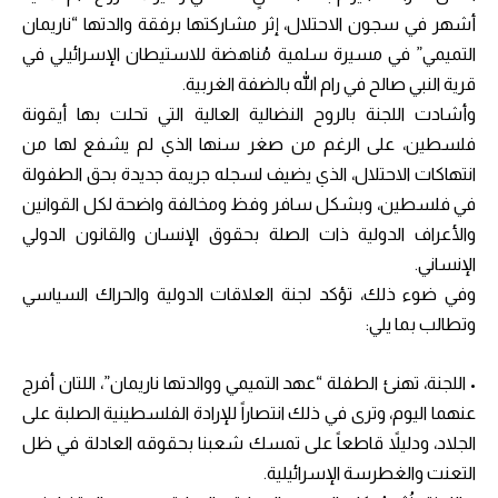
أشهر في سجون الاحتلال، إثر مشاركتها برفقة والدتها “ناريمان
التميمي” في مسيرة سلمية مُناهضة للاستيطان الإسرائيلي في
قرية النبي صالح في رام الله بالضفة
الغربية.
وأشادت اللجنة بالروح النضالية العالية التي تحلت بها أيقونة
فلسطين، على الرغم من صغر سنها الذي لم يشفع لها من
انتهاكات الاحتلال، الذي يضيف لسجله جريمة جديدة بحق الطفولة
في فلسطين، وبشكل سافر وفظ ومخالفة واضحة لكل القوانين
والأعراف الدولية ذات الصلة بحقوق الإنسان والقانون الدولي
الإنساني.
وفي ضوء ذلك، تؤكد لجنة العلاقات الدولية والحراك السياسي
وتطالب بما يلي:
• اللجنة، تهنئ الطفلة “عهد التميمي ووالدتها ناريمان”، اللتان أفرج
عنهما اليوم، وترى في ذلك انتصاراً للإرادة الفلسطينية الصلبة على
الجلاد، ودليلاً قاطعاً على تمسك شعبنا بحقوقه العادلة في ظل
التعنت والغطرسة الإسرائيلية.