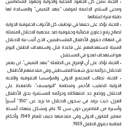
• اللجنة، نُثمنُ كل الجهود المحلية والدولية وجهود المتضامنين
ومحبي السلام، الداعمة لموقف “عهد التميمي” والمساندة لها
طيلة فترة اعتقالها.
• اللجنة، تؤكد على حقها في توظيف كل الأدوات الحقوقية الدولية
لصالح رفع دعاوي قضائية وحقوقية ضد عنجهية الاحتلال المتمثلة
في انتهاك حقوق الأطفال الفلسطينيين، الذي أثبت نية الاحتلال
المبيتة لاستهدافهم على قاعدة قتل واستهداف الطفل اليوم
هو استهداف لعدو في المستقبل.
• اللجنة، تؤكد على أن الإفراج عن الطفلة “عهد التميمي”، لن يغفر
للاحتلال جرائمه بحق شعبنا الفلسطيني وفي مقدمتهم الأطفال.
• اللجنة، تطالب المجتمع الدولي والمؤسسا الحقوقية واللجنة
الدولية للصليب الأحمر، ومنظمة “اليونيسف”، بالضغط على
الاحتلال ووضع حد لانتهاكاته وجرائمه المستمرة بحق الأطفال
العزل، حيث يرقد في سجون الاحتلال ما يزيد عن “350” أسيراً
وأسيرة من القاصرين دون سن 18 عام، وبشكل ينتهك أبسط
معايير القانون الدولي وفي مقدمتها جنيف للعام 1949، وأحكام
اتفاقية حقوق الطفل 1989.